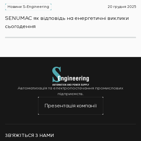
Новини S-Engineering
20 грудня 2025
Н
SENUMAC як відповідь на енергетичні виклики
Зас
сьогодення
н
Автоматизація та електропостачання промислових
підприємств.
Презентація компанії
ЗВ’ЯЖІТЬСЯ З НАМИ