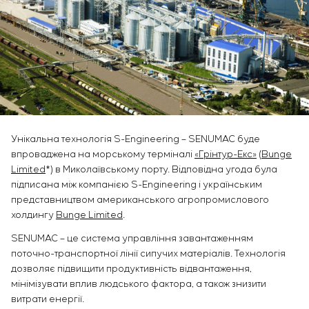
Інфраструктура
замовника
Вакансії
Хімічна промисловість
КОНТАКТИ
Сервісне обслуговування
Стажування
Цементна промисловість
Управління проєктами
Ветеранам
Аутсорсинг
Консалтингові послуги
Індивідуальна розробка та випробування
щитового обладнання
Розробка математичних моделей об’єктів
Унікальна технологія S-Engineering – SENUMAC буде
управління
впроваджена на морському терміналі
«Грінтур-Екс»
(
Bunge
Розробка спеціальних алгоритмів
Limited
*) в Миколаївському порту. Відповідна угода була
Розробка систем управління
підписана між компанією S-Engineering і українським
Енергоаудит
представництвом американського агропромислового
холдингу
Bunge Limited
.
SENUMAC – це система управління завантаженням
поточно-транспортної лінії сипучих матеріалів. Технологія
дозволяє підвищити продуктивність відвантаження,
мінімізувати вплив людського фактора, а також знизити
витрати енергії.