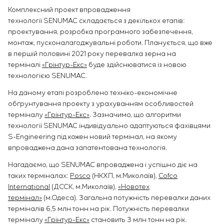
Комплексний проект впровадження
технології SENUMAC складається з декількох етапів:
проектування, розробка програмного забезпечення,
монтаж, пусконалагоджувальні роботи. Планується, що вже
в першій половині 2021 року перевалка зерна на
терміналі
«Грінтур-Екс»
буде здійснюватися із новою
технологією SENUMAC.
На даному етапі розроблено техніко-економічне
обґрунтування проекту з урахуванням особливостей
терміналу
«Грінтур-Екс»
. Зазначимо, що алгоритми
технології SENUMAC індивідуально адаптуються фахівцями
S-Engineering під кожен новий термінал, на якому
впроваджена дана запатентована технологія.
Нагадаємо, що SENUMAC впроваджена і успішно діє на
таких терміналах:
Posco
(НКХП, м.Миколаїв),
Cofco
International
(ДССК, м.Миколаїв),
«Новотех
термінал»
(м.Одеса). Загальна потужність перевалки даних
терміналів 6,5 млн тонн на рік. Потужність перевалки
терміналу
«Грінтур-Екс»
становить 3 млн тонн на рік.