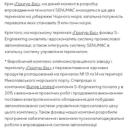
Крім
«Грінтур-Екс»
, на даний момент в розробці
впровадження технології SENUMAC знаходяться ще два
термінали на узбережжі Чорного моря, загальна потужність
перевалки яких становить 9 млн тонн на рік.
Крім того, на морському терміналі
«Грінтур-Екс»
фахівці S-
Engineering оновлять і вдосконалять систему промислової
автоматизації, а також інтегрують систему SENUMAC в
загальну систему управління терміналом.
* Виробничий комплекс олійноекстракційного заводу і
терміналу
«Грінтур-Екс»
з перевантаження харчових
продуктів розташований на причалах № 13 та 14 на території
Миколаївського морського порту. Співпрацю із
компанією
Bunge Limited
компанія S-Engineering почала у в
2015 з виконання проектних робіт і продовжила виконанням
поставки електротехнічного обладнання для побудови
автоматизованої системи управління паросилового цеху
цього комплексу. Також фахівці нашої компанії розробили
програмне забезпечення і виконали пусконалагоджувальні
роботи із впровадження системи автоматизації