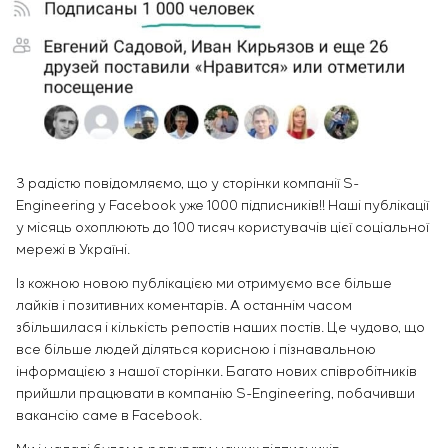
Інфраструктура
замовника
Вакансії
Хімічна промисловість
КОНТАКТИ
Сервісне обслуговування
Стажування
Цементна промисловість
Управління проєктами
Ветеранам
Аутсорсинг
Консалтингові послуги
Індивідуальна розробка та випробування
щитового обладнання
З радістю повідомляємо, що у сторінки компанії S-
Розробка математичних моделей об’єктів
Engineering у Facebook уже 1000 підписників!! Наші публікації
управління
у місяць охоплюють до 100 тисяч користувачів цієї соціальної
Розробка спеціальних алгоритмів
мережі в Україні.
Розробка систем управління
Енергоаудит
Із кожною новою публікацією ми отримуємо все більше
лайків і позитивних коментарів. А останнім часом
збільшилася і кількість репостів наших постів. Це чудово, що
все більше людей діляться корисною і пізнавальною
інформацією з нашої сторінки. Багато нових співробітників
прийшли працювати в компанію S-Engineering, побачивши
вакансію саме в Facebook.