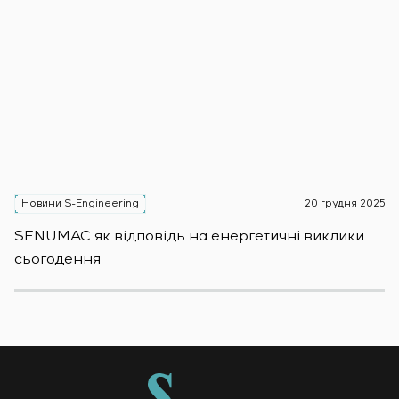
Новини S-Engineering
20 грудня 2025
Н
SENUMAC як відповідь на енергетичні виклики
Зас
сьогодення
н