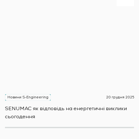
Новини S-Engineering
20 грудня 2025
Н
SENUMAC як відповідь на енергетичні виклики
Зас
сьогодення
н