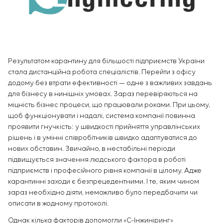
Інфраструктура
замовника
Вакансії
Хімічна промисловість
КОНТАКТИ
Сервісне обслуговування
Стажування
Цементна промисловість
Управління проєктами
Ветеранам
Аутсорсинг
Консалтингові послуги
Результатом карантину для більшості підприємств України
Індивідуальна розробка та випробування
стала дистанційна робота спеціалістів. Перейти з офісу
щитового обладнання
додому без втрати ефективності — одне з важливих завдань
Розробка математичних моделей об’єктів
для бізнесу в нинішніх умовах. Зараз перевіряються на
управління
міцність бізнес процеси, що працювали роками. При цьому,
щоб функціонувати і надалі, система компанії повинна
Розробка спеціальних алгоритмів
проявити гнучкість: у швидкості прийняття управлінських
Розробка систем управління
рішень і в умінні співробітників швидко адаптуватися до
Енергоаудит
нових обставин. Звичайно, в нестабільні періоди
підвищується значення людського фактора в роботі
підприємств і професійного рівня компанії в цілому. Адже
карантинні заходи є безпрецедентними. І те, яким чином
зараз необхідно діяти, неможливо було передбачити чи
описати в жодному протоколі.
Однак кілька факторів допомогли «С-Інжиніринг»