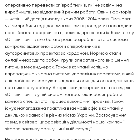
оперативно перевести співробітників, які не задіяні на
виробництві, на віддалений режим роботи. Один з факторів
— успішний досвід виходу з криз 2008 і 2014 років. Висновки,
які ми зробили тоді, допомогли нам впровадити і налагодити
певні бізнес-процеси і за ці роки відпрацювати їх. Крім того, у
«С-Інжиніринг» вже багато років розроблена і діє система
контролю віддаленої роботи співробітників в
аутсорсингових проектах за кордоном. Нормою стали
онлайн-наради та робочі групи оперативного вирішення
питань в месенджерах. Також в компанії успішно
впроваджена хмарна система управління проектами, в якій
співробітники формують завдання один для одного, звітують
про виконану роботу. А керівники департаментів та відділів
«С-Інжиніринг» у цій системі контролюють обсяг роботи
кожного спеціаліста і процес виконання проектів. Також
існує налагоджена практика взаємодії офісів компанії у
декількох країнах і в різних містах України. Застосування
трендів світової цифровізації у діяльності нашої компанії
зіграло важливу роль у нинішній ситуації.
Виробництво S-Engineering продовжує працювати в