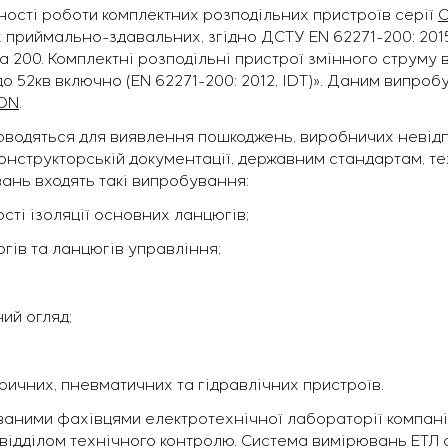
йності роботи комплектних розподільних пристроїв серії
 приймально-здавальних, згідно ДСТУ EN 62271-200: 201
а 200. Комплектні розподільні пристрої змінного струму в
о 52кв включно (EN 62271-200: 2012, IDT)». Даним випро
ON
.
водяться для виявлення пошкоджень, виробничих невідп
конструкторській документації, державним стандартам, т
нь входять такі випробування:
сті ізоляції основних ланцюгів;
ів та ланцюгів управління;
ний огляд;
ичних, пневматичних та гідравлічних пристроїв.
аними фахівцями електротехнічної лабораторії компанії 
з відділом технічного контролю. Система вимірювань ЕТЛ 