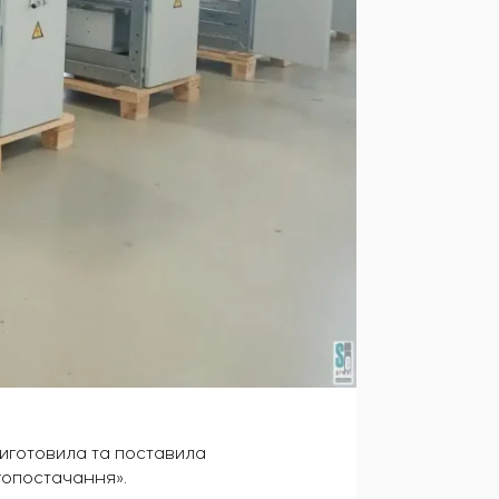
виготовила та поставила
гопостачання».