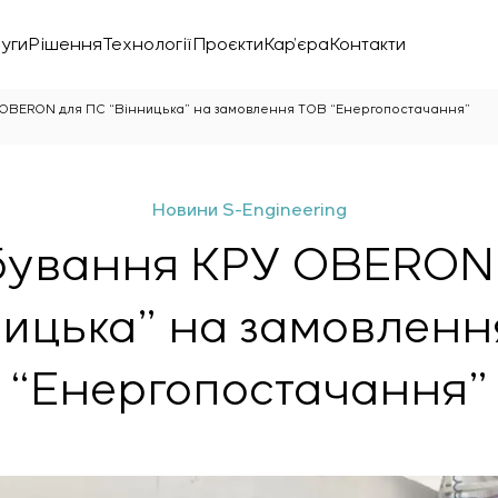
уги
Рішення
Технології
Проєкти
Кар’єра
Контакти
OBERON для ПС “Вінницька” на замовлення ТОВ “Енергопостачання”
Новини S-Engineering
ування КРУ OBERON
ницька” на замовленн
“Енергопостачання”
нічної лабораторії