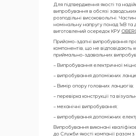
Для підтвердження якості та наді
випробування в обсязі заводських
розподільні високовольтні. Частин
номінальну напругу понад 1кВ та д
виготовлений осередок КРУ
OBER
Прийомо-здатні випробування про
компонентів, що не відповідають 
приймально-здавальних випробува
– Випробування електричної міцно
– випробування допоміжних ланцюг
– Вимір опору головних ланцюгів;
– перевірка конструкції та візуаль
– механічні випробування;
– випробування допоміжних електр
Випробування виконані кваліфіков
до Служби якості компанії разом 