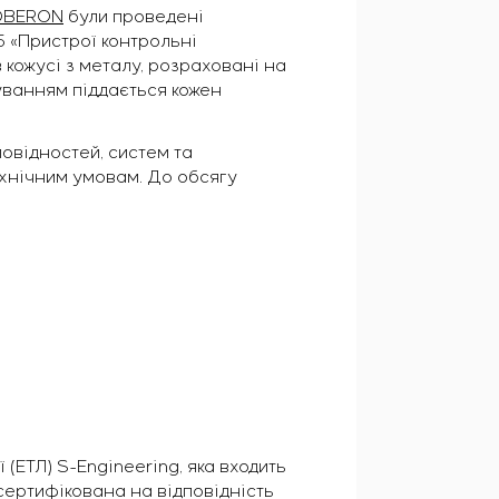
OBERON
були проведені
5 «Пристрої контрольні
 кожусі з металу, розраховані на
буванням піддається кожен
овідностей, систем та
ехнічним умовам. До обсягу
(ЕТЛ) S-Engineering, яка входить
сертифікована на відповідність