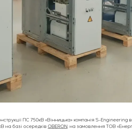
онструкції ПС 750кВ «Вінницька» компанія S-Engineering 
кВ на базі осередків
OBERON
, на замовлення ТОВ «Енер