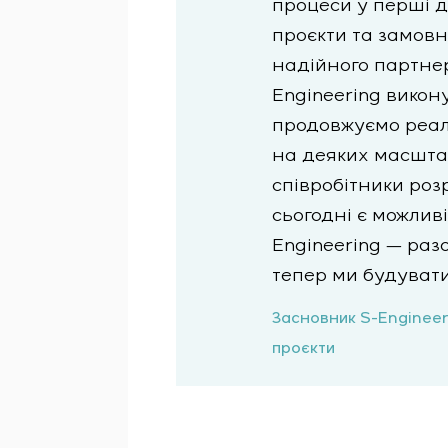
процеси у перші д
проєкти та замовни
надійного партнер
Engineering викону
продовжуємо реалі
на деяких масштаб
співробітники роз
сьогодні є можлив
Engineering — раз
тепер ми будувати
Засновник S-Engineeri
проєкти