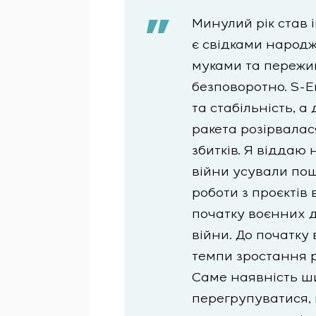
Минулий рік став і
є свідками народ
муками та пережив
безповоротно. S-E
та стабільність, а
ракета розірвалас
збитків. Я віддаю 
війни усували пош
роботи з проєктів 
початку воєнних д
війни. До початку
темпи зростання р
Саме наявність ши
перегрупуватися, 