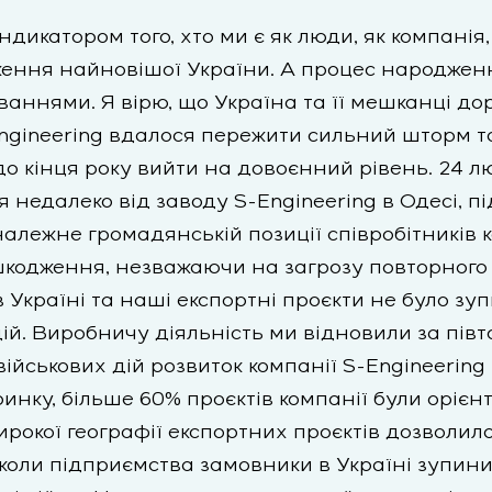
ндикатором того, хто ми є як люди, як компанія
ження найновішої України. А процес народженн
аннями. Я вірю, що Україна та її мешканці до
ngineering вдалося пережити сильний шторм та
 до кінця року вийти на довоєнний рівень. 24 
я недалеко від заводу S-Engineering в Одесі, 
належне громадянській позиції співробітників ко
кодження, незважаючи на загрозу повторного о
в Україні та наші експортні проєкти не було зу
ій. Виробничу діяльність ми відновили за півт
 військових дій розвиток компанії S-Engineerin
инку, більше 60% проєктів компанії були орієн
рокої географії експортних проєктів дозволи
коли підприємства замовники в Україні зупинил