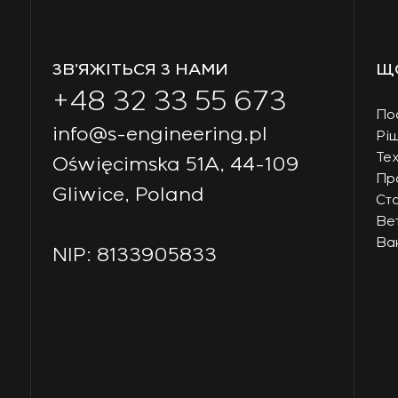
ЗВ’ЯЖІТЬСЯ З НАМИ
Щ
+48 32 33 55 673
По
info@s-engineering.pl
Рі
Тех
Oświęcimska 51A, 44-109
Пр
Gliwice, Poland
Ст
Ве
Вак
NIP: 8133905833