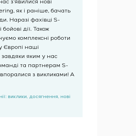
нас з’явилися нові
ring, як і раніше, бачать
и. Наразі фахівці S-
бойові дії. Також
онуємо комплексні роботи
у Європі наші
 завдяки яким у нас
команді та партнерам S-
 впоралися з викликами! А
ії: виклики, досягнення, нові