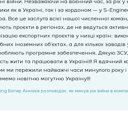
ні війни. Незважаючи на воєнний час, за рік у 
ки як в Україні, так і за кордоном — у S-Enginee
а. Все це заслуга всієї нашої численної команд
ють проєкти в регіонах, де не ведуться активні 
зацію експортних проєктів у низці країн: вик
них іноземних об’єктах, а для кількох заводів 
робляють програмне забезпечення. Дякую ЗСУ,
ість жити та працювати в Україні!!! Я вдячний 
ом ми пережили найважчі часи минулого року і
мемо новітню могутню Україну!!!
ng Батир Аннаєв розповідає, як минув рік війни в компан