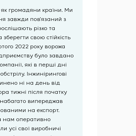
, як громадяни країни. Ми
я завжди пов’язаний з
рослішають різко та
 зберегти свою стійкість
лютого 2022 року ворожа
підприємству було завдано
мпанії, які в перші дні
бстрілу. Інжинірингові
пинено ні на день від
ора тижні після початку
g набагато випереджав
тованими на експорт.
ла нам оперативно
и усі свої виробничі