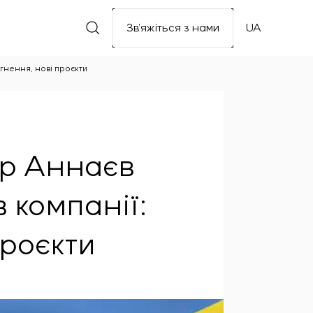
Зв’яжіться з нами
UA
ягнення, нові проєкти
ир Аннаєв
в компанії:
проєкти