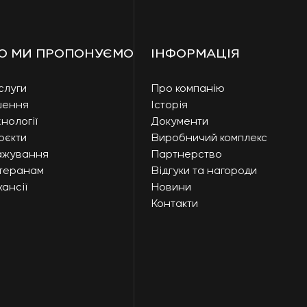
О МИ ПРОПОНУЄМО
ІНФОРМАЦІЯ
слуги
Про компанію
шення
Історія
нології
Документи
оєкти
Виробничий комплекс
ажування
Партнерство
теранам
Відгуки та нагороди
ансії
Новини
Контакти