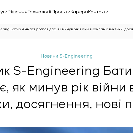
уги
Рішення
Технології
Проєкти
Кар’єра
Контакти
ring Батир Аннаєв розповідає, як минув рік війни в компанії: виклики, дос
Новини S-Engineering
к S-Engineering Бат
, як минув рік війни 
и, досягнення, нові 
нічної лабораторії