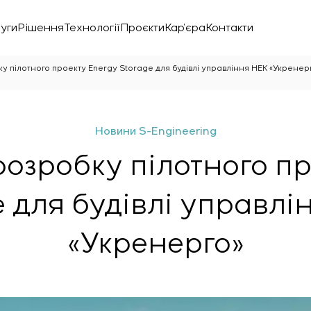
уги
Рішення
Технології
Проєкти
Кар’єра
Контакти
 пілотного проекту Energy Storage для будівлі управління НЕК «Укренер
Новини S-Engineering
озробку пілотного пр
e для будівлі управлі
«Укренерго»
нічної лабораторії