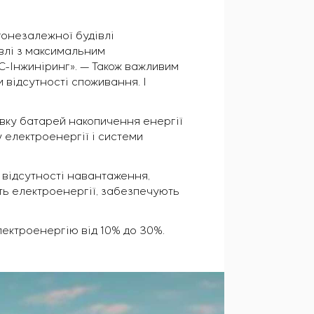
гонезалежної будівлі
влі з максимальним
С-Інжиніринг». — Також важливим
відсутності споживання. І
овку батарей накопичення енергії
 електроенергії і системи
 відсутності навантаження,
ть електроенергії, забезпечують
лектроенергію від 10% до 30%.