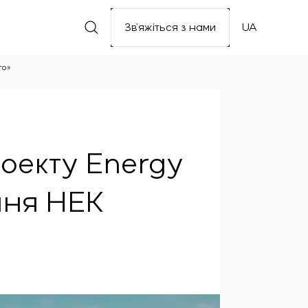
Зв’яжіться з нами
UA
го»
оекту Energy
ння НЕК