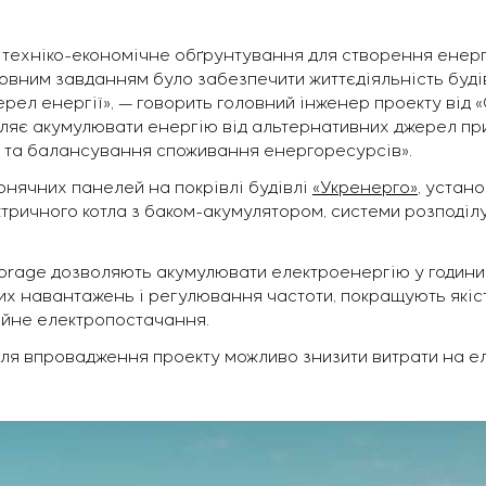
 техніко-економічне обґрунтування для створення енер
новним завданням було забезпечити життєдіяльність буді
ел енергії», — говорить головний інженер проекту від «
ляє акумулювати енергію від альтернативних джерел при 
я та балансування споживання енергоресурсів».
нячних панелей на покрівлі будівлі
«Укренерго»
, устан
ктричного котла з баком-акумулятором, системи розподілу
orage дозволяють акумулювати електроенергію у години
х навантажень і регулювання частоти, покращують якіс
ійне електропостачання.
сля впровадження проекту можливо знизити витрати на е