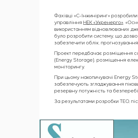
Фахівці «С-Інжиніринг» розробили
управління
НЕК «Укренерго»
. «Ос
використанням відновлюваних джер
було розробити систему, що дозво
забезпечити облік, прогнозуванн
Проект передбачає розміщення со
(Energy Storage), розміщення еле
моніторингу.
При цьому накопичувачі Energy St
забезпечують згладжування пікови
резервну потужність та безпереб
За результатами розробки ТЕО, пі