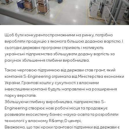
Інфраструктура
замовника
Вакансії
Хімічна промисловість
КОНТАКТИ
Сервісне обслуговування
Стажування
Цементна промисловість
Управління проєктами
Ветеранам
Аутсорсинг
Консалтингові послуги
Щоб бути конкурентоспроможними на ринку, потрібно
Індивідуальна розробка та випробування
виробляти продукцію з якомога більшою доданою вартістю. І
щитового обладнання
сьогодні державні програми сприяють і мотивують
Розробка математичних моделей об’єктів
українські підприємства збільшувати додану вартість за
управління
рахунок збільшення глибини виробництва.
Розробка спеціальних алгоритмів
Такою черговою підтримкою від держави став грант, який
Розробка систем управління
компанія S-Engineering отримала від Міністерства економіки
Енергоаудит
України. Грантові кошти у сукупності з власними
інвестиціями компанії будуть направлені на розширення
парку верстатів.
Збільшуючи глибину виробництва, підприємство S-
Engineering створює нові робочі місця та продовжує
розвивати екосистему бізнес-наука-освіта та розробляти
технології у власному R&amp;D центрі,
Вважаємо, що такі кроки грантової підтримки від держави є