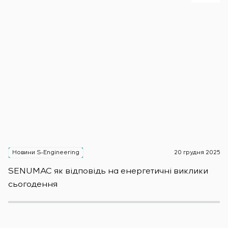
Новини S-Engineering
20 грудня 2025
Н
SENUMAC як відповідь на енергетичні виклики
Зас
сьогодення
н