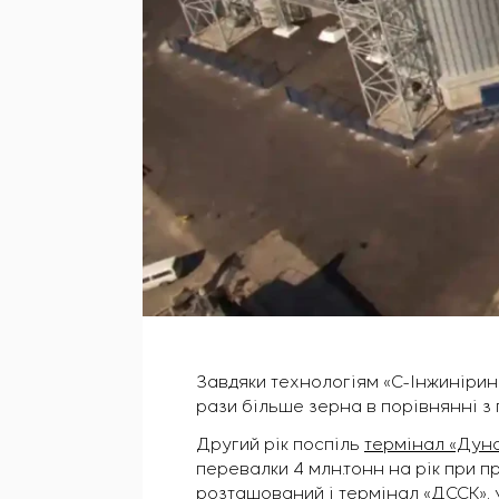
Завдяки технологіям «С-Інжиніри
рази більше зерна в порівнянні з
Другий рік поспіль
термінал «Дуна
перевалки 4 млн.тонн на рік при пр
розташований і термінал «ДССК»,