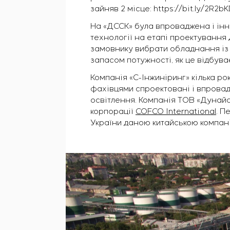
зайняв 2 місце: https://bit.ly/2R2bK
На «ДССК» була впроваджена і інн
технології на етапі проектування 
замовнику вибрати обладнання із 
запасом потужності, як це відбув
Компанія «С-Інжиніринг» кілька ро
фахівцями спроектовані і впровад
освітлення. Компанія ТОВ «Дунайс
корпорації
COFCO International
. П
України даною китайською компан