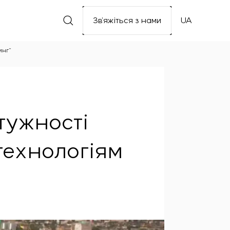
Зв’яжіться з нами
UA
инг”
тужності
технологіям