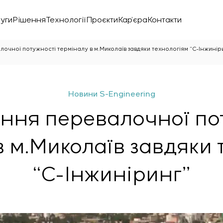
уги
Рішення
Технології
Проєкти
Кар’єра
Контакти
очної потужності терміналу в м.Миколаїв завдяки технологіям “С-Інжинір
Новини S-Engineering
ння перевалочної по
в м.Миколаїв завдяки 
“С-Інжиніринг”
нічної лабораторії