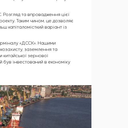
 Розгляд та впровадження цієї
роекту. Таким чином, це дозволяє
ьш капіталомісткий варіант із
терміналу «ДССК». Нашими
вкозахисту, заземлення та
и китайської зернової
ий був інвестований в економіку