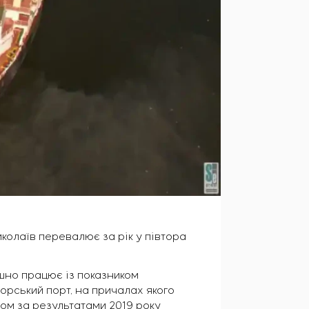
Миколаїв перевалює за рік у півтора
шно працює із показником
морський порт, на причалах якого
ом за результатами 2019 року