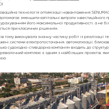
Dl
оваційна технологія оптимізації навантаження SENUMAC.
допомагає зменшити капітальні витрати інвестиційного п
урахуванням його максимальної продуктивності, а не біл
ається при класичних рішеннях.
ків тому виконувала значну частину робіт із реалізації 
жені системи електропостачання, автоматизації, блиска
ька судоходно-стивідорна компанія» входить до структур
еревалочний комплекс є одним з найбільших проектів, як
ією.