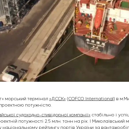
нг» морський термінал
«ДССК»
(
COFCO International
) в м.
 проектною потужністю.
йської судоходно-стивідорної компанії»
стабільно і успі
оектній потужності 2,5 млн. тонн на рік. І Миколаївський 
 у національному
рейтингу портів України
за вантажообіг