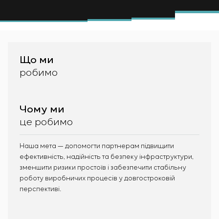
Інфраструктура
замовника
Вакансії
Хімічна промисловість
КОНТАКТИ
Сервісне обслуговування
Стажування
Цементна промисловість
Управління проєктами
Ветеранам
Аутсорсинг
Консалтингові послуги
Що ми
Індивідуальна розробка та випробування
робимо
щитового обладнання
Розробка математичних моделей об’єктів
управління
Чому ми
Розробка спеціальних алгоритмів
це робимо
Розробка систем управління
Енергоаудит
Наша мета — допомогти партнерам підвищити
ефективність, надійність та безпеку інфраструктури,
зменшити ризики простоїв і забезпечити стабільну
роботу виробничих процесів у довгостроковій
перспективі.