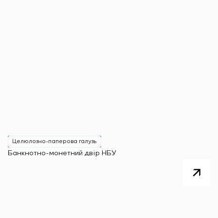
Целюлозно-паперова галузь
Банкнотно-монетний двір НБУ