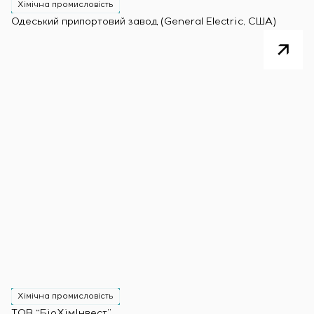
Хімічна промисловість
Одеський припортовий завод (General Electric, США)
Хімічна промисловість
ТОВ “БіоХімІнвест”