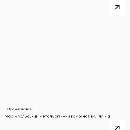
Промисловість
Маріупольський металургійний комбінат ім. Ілліча