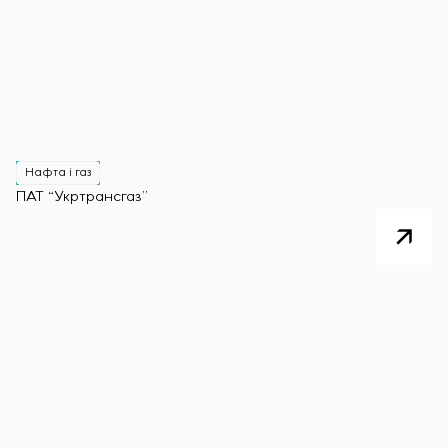
Нафта і газ
ПАТ “Укртрансгаз”