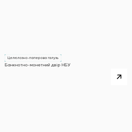
Целюлозно-паперова галузь
Банкнотно-монетний двір НБУ