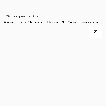
Хімічна промисловість
Аміакопровід “Тольятті – Одеса” (ДП “Укрхімтрансаміак”)