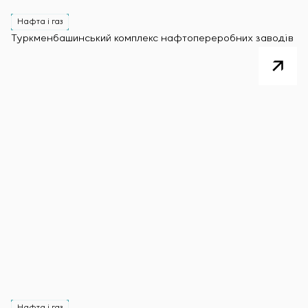
Нафта і газ
Туркменбашинський комплекс нафтопереробних заводів
Нафта і газ