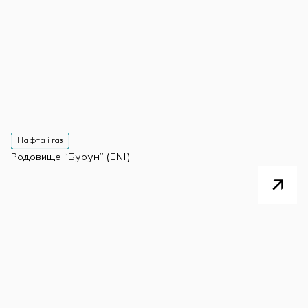
Нафта і газ
Родовище “Бурун” (ENI)