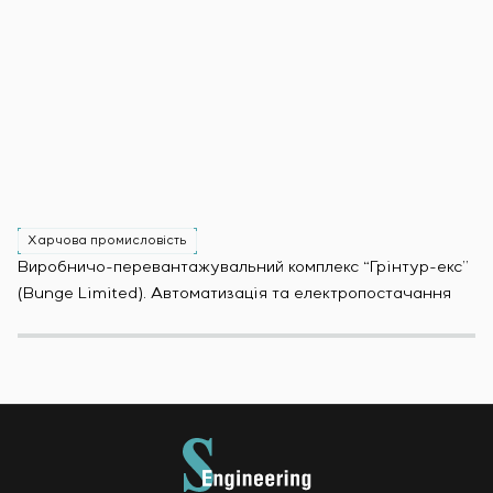
Харчова промисловість
Х
Виробничо-перевантажувальний комплекс “Грінтур-екс”
За
(Bunge Limited). Автоматизація та електропостачання
Мо