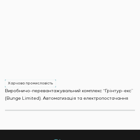
Харчова промисловість
Х
Виробничо-перевантажувальний комплекс “Грінтур-екс”
За
(Bunge Limited). Автоматизація та електропостачання
Мо