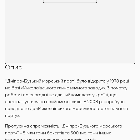
Опис
“Дніпро-Бузький морський порт” було відкрито у 1978 році
на базі «Миколаївського глиноземного заводу». З початку
роботи і по сьогодні це єдиний комплекс у країні, що
спеціалізується на прийомі бокситів. У 2008 р. порт було
приєднано до «Миколаївського морського торговельного
порту».
Пропускна спроможність “Дніпро-Бузького морського
порту” – 5 млн тонн бокситів та 500 тис. тонн інших