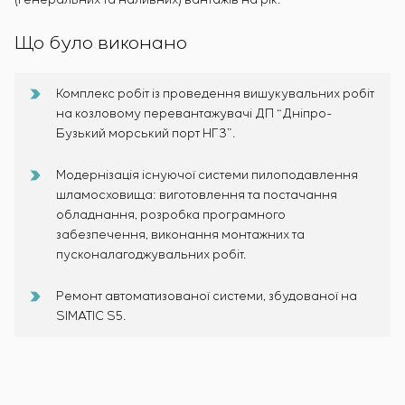
(генеральних та наливних) вантажів на рік.
Що було виконано
Комплекс робіт із проведення вишукувальних робіт
на козловому перевантажувачі ДП “Дніпро-
Бузький морський порт НГЗ”.
Модернізація існуючої системи пилоподавлення
шламосховища: виготовлення та постачання
обладнання, розробка програмного
забезпечення, виконання монтажних та
пусконалагоджувальних робіт.
Ремонт автоматизованої системи, збудованої на
SIMATIC S5.