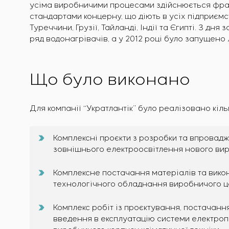
усіма виробничими процесами здійснюється фр
стандартами концерну, що діють в усіх підприємст
Туреччини, Грузії, Тайланді, Індії та Єгипті. З д
ряд водонагрівачів, а у 2012 році було запущено
Що було виконано
Для компанії “Укратлантік” було реалізовано кільк
Комплексні проєкти з розробки та впровад
зовнішнього електроосвітлення нового вир
Комплексне постачання матеріалів та вико
технологічного обладнання виробничого це
Комплекс робіт із проєктування, постачан
введення в експлуатацію системи електропо