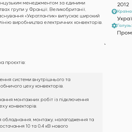
анцузьким менеджментом за єдиними
2012
вах групи у Франції, Великобританії,
Країна 
ня заснування «Укратлантик» випускає широкий
Укра
 лінію виробництва електричних конвекторів.
Галузь:
Пром
а проєктів:
ження системи внутрішнього та
обничого цеху конвекторів.
нання монтажних робіт із підключення
ху конвекторів.
ня обладнання, монтажу, налагодження та
стачання 10 та 0,4 кВ нового