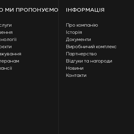
О МИ ПРОПОНУЄМО
ІНФОРМАЦІЯ
слуги
Про компанію
шення
Історія
нології
Документи
оєкти
Виробничий комплекс
ажування
Партнерство
теранам
Відгуки та нагороди
ансії
Новини
Контакти