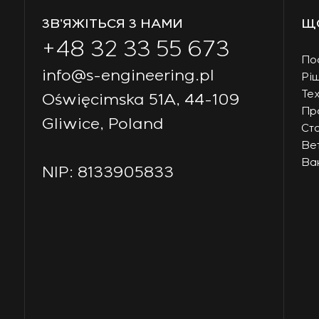
ЗВ’ЯЖІТЬСЯ З НАМИ
Щ
+48 32 33 55 673
По
info@s-engineering.pl
Рі
Тех
Oświęcimska 51A, 44-109
Пр
Gliwice, Poland
Ст
Ве
Вак
NIP: 8133905833