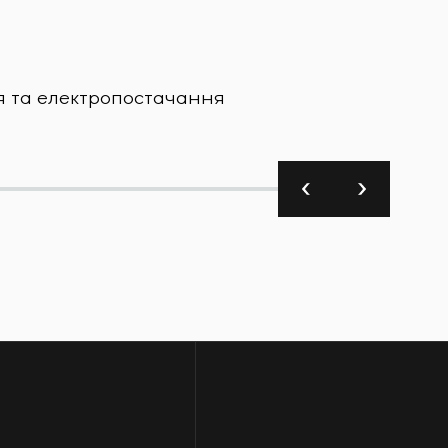
Харчова
я та електропостачання
Завод