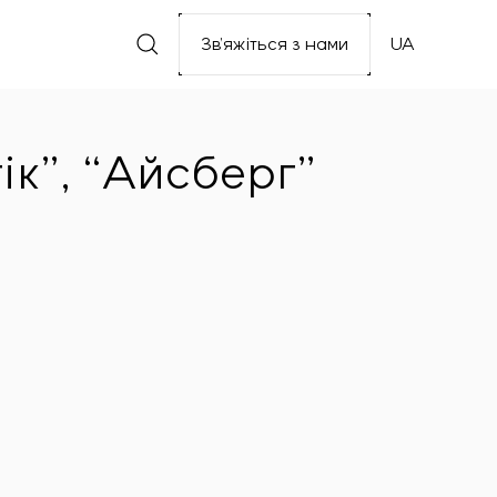
Зв’яжіться з нами
UA
ік”, “Айсберг”