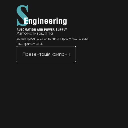
Автоматизація та
електропостачання промислових
підприємств.
Презентація компанії