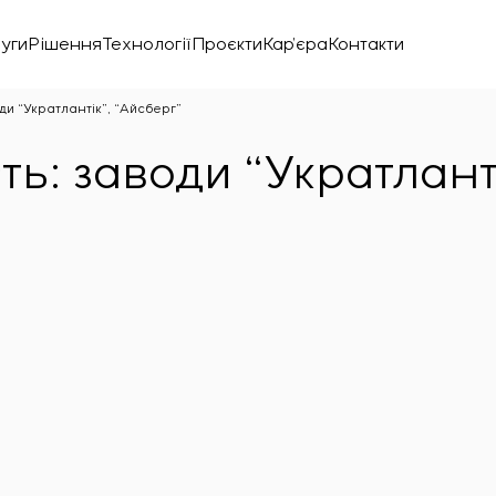
уги
Рішення
Технології
Проєкти
Кар’єра
Контакти
ди “Укратлантік”, “Айсберг”
ь: заводи “Укратлант
нічної лабораторії