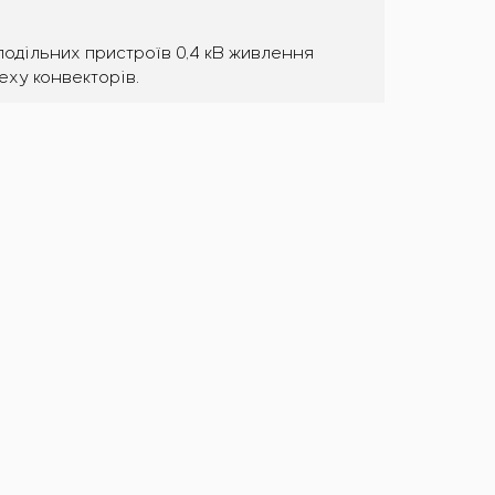
одільних пристроїв 0,4 кВ живлення
ху конвекторів.