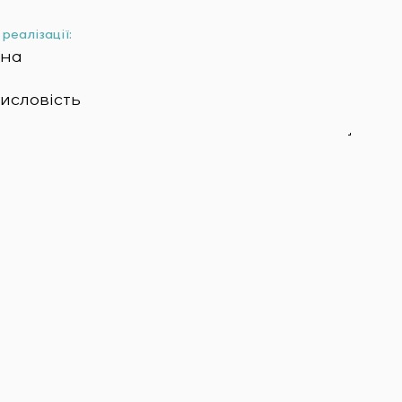
реалізації:
їна
исловість