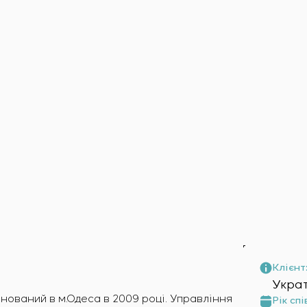
амовника
о обладнання
я
Клієнт
Укра
аснований в м.Одеса в 2009 році. Управління
Рік спі