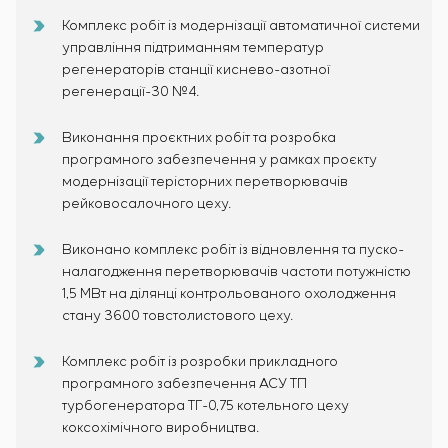
Комплекс робіт із модернізації автоматичної системи
управління підтриманням температур
регенераторів станції киснево-азотної
регенерації-30 №4.
Виконання проєктних робіт та розробка
програмного забезпечення у рамках проєкту
модернізації терісторних перетворювачів
рейковосалочного цеху.
Виконано комплекс робіт із відновлення та пуско-
налагодження перетворювачів частоти потужністю
1,5 МВт на ділянці контрольованого охолодження
стану 3600 товстолистового цеху.
Комплекс робіт із розробки прикладного
програмного забезпечення АСУ ТП
турбогенератора ТГ-0,75 котельного цеху
коксохімічного виробництва.