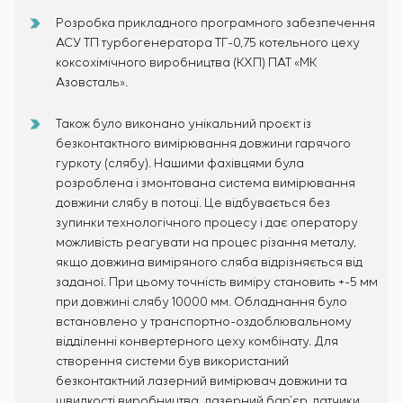
Розробка прикладного програмного забезпечення
АСУ ТП турбогенератора ТГ-0,75 котельного цеху
коксохімічного виробництва (КХП) ПАТ «МК
Азовсталь».
Також було виконано унікальний проєкт із
безконтактного вимірювання довжини гарячого
гуркоту (слябу). Нашими фахівцями була
розроблена і змонтована система вимірювання
довжини слябу в потоці. Це відбувається без
зупинки технологічного процесу і дає оператору
можливість реагувати на процес різання металу,
якщо довжина виміряного сляба відрізняється від
заданої. При цьому точність виміру становить +-5 мм
при довжині слябу 10000 мм. Обладнання було
встановлено у транспортно-оздоблювальному
відділенні конвертерного цеху комбінату. Для
створення системи був використаний
безконтактний лазерний вимірювач довжини та
швидкості виробництва, лазерний бар’єр, датчики