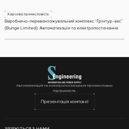
Харчова промисловість
Х
Виробничо-перевантажувальний комплекс “Грінтур-екс”
За
(Bunge Limited). Автоматизація та електропостачання
Мо
Автоматизація та електропостачання промислових
підприємств.
Презентація компанії
ЗВ’ЯЖІТЬСЯ З НАМИ