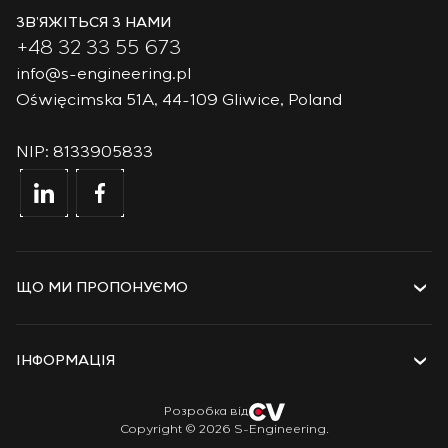
ЗВ’ЯЖІТЬСЯ З НАМИ
+48 32 33 55 673
info@s-engineering.pl
Oświęcimska 51A, 44-109 Gliwice, Poland
NIP: 8133905833
ЩО МИ ПРОПОНУЄМО
Послуги
Рішення
ІНФОРМАЦІЯ
Технології
Проєкти
Про компанію
Розробка від
Copyright © 2026 S-Engineering.
Стажування
Історія