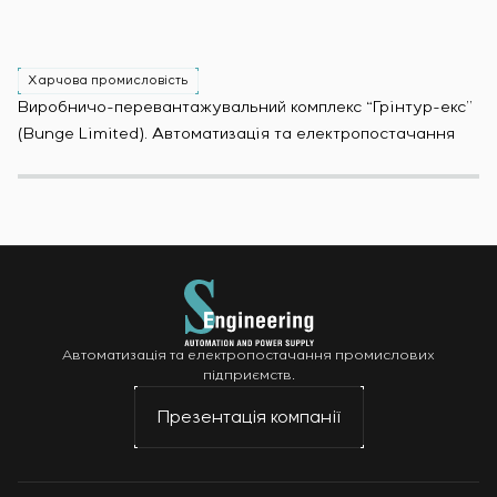
Харчова промисловість
Х
Виробничо-перевантажувальний комплекс “Грінтур-екс”
За
(Bunge Limited). Автоматизація та електропостачання
Мо
Автоматизація та електропостачання промислових
підприємств.
Презентація компанії