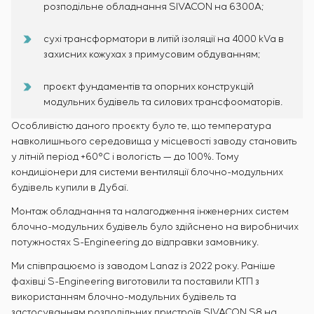
розподільне обладнання SIVACON на 6300А;
сухі трансформатори в литій ізоляції на 4000 kVa в
захисних кожухах з примусовим обдуванням;
проєкт фундаментів та опорних конструкцій
модульних будівель та силових трансфооматорів.
Особливістю даного проєкту було те, що температура
навколишнього середовища у місцевості заводу становить
у літній період +60°C і вологість — до 100%. Тому
кондиціонери для системи вентиляції блочно-модульних
будівель купили в Дубаї.
Монтаж обладнання та налагодження інженерних систем
блочно-модульних будівель було здійснено на виробничих
потужностях S-Engineering до відправки замовнику.
Ми співпрацюємо із заводом Lanaz із 2022 року. Раніше
фахівці S-Engineering виготовили та поставили КТП з
використанням блочно-модульних будівель та
застосуванням розподільних пристроїв SIVACON S8 на