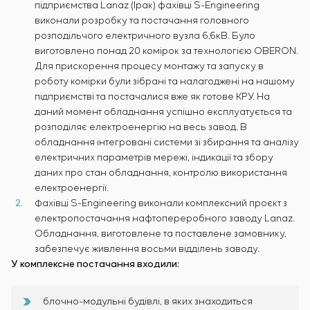
підприємства Lanaz (Ірак) фахівці S-Engineering
виконали розробку та постачання головного
розподільчого електричного вузла 6,6кВ. Було
виготовлено понад 20 комірок за технологією OBERON.
Для прискорення процесу монтажу та запуску в
роботу комірки були зібрані та налагоджені на нашому
підприємстві та постачалися вже як готове КРУ. На
даний момент обладнання успішно експлуатується та
розподіляє електроенергію на весь завод. В
обладнання інтегровані системи зі збирання та аналізу
електричних параметрів мережі, індикації та збору
даних про стан обладнання, контролю використання
електроенергії.
Фахівці S-Engineering виконали комплексний проєкт з
електропостачання нафтопереробного заводу Lanaz.
Обладнання, виготовлене та поставлене замовнику,
забезпечує живлення восьми відділень заводу.
У комплексне постачання входили:
блочно-модульні будівлі, в яких знаходиться