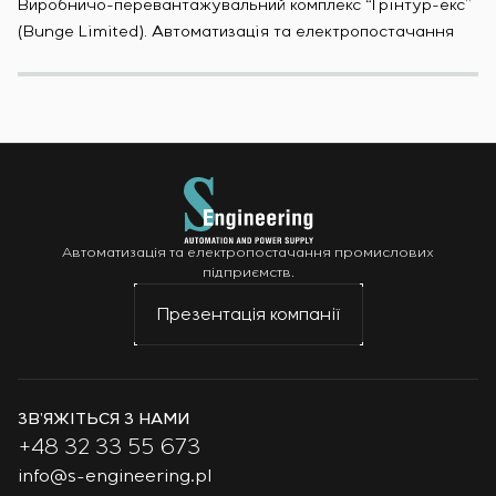
Виробничо-перевантажувальний комплекс “Грінтур-екс”
За
(Bunge Limited). Автоматизація та електропостачання
Мо
Автоматизація та електропостачання промислових
підприємств.
Презентація компанії
ЗВ’ЯЖІТЬСЯ З НАМИ
+48 32 33 55 673
info@s-engineering.pl