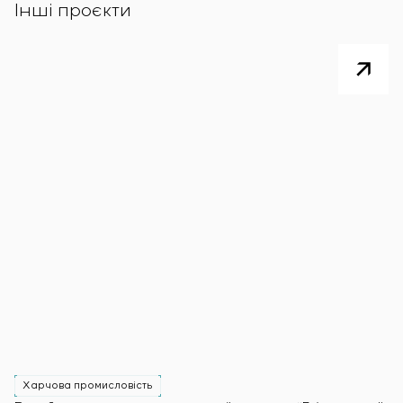
Інші проєкти
Харчова промисловість
Х