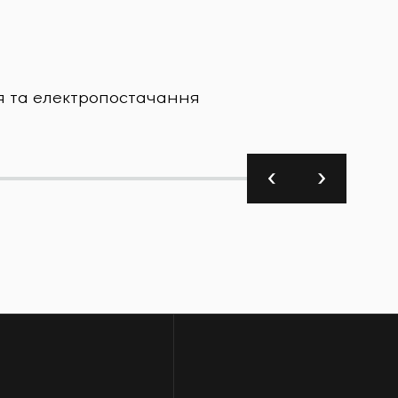
Харчова
я та електропостачання
Завод