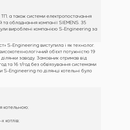
ТП, а також системи електропостачання
й та обладнання компанії SIEMENS. 35
ли вироблені компанією S-Engineering за
т» S-Engineering виступила і як технолог.
 високотехнологічний об’єкт потужністю 19
 ділянки заводу. Замовник отримав від
год та 16 т/год без обв’язування системами
 S-Engineering по ділянці котельні було
я котельною;
 котлів;