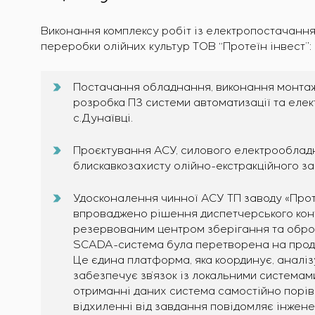
Виконання комплексу робіт із електропостачання
переробки олійних культур ТОВ “Протеїн інвест”:
Постачання обладнання, виконання монтаж
розробка ПЗ системи автоматизації та еле
с.Дунаївці.
Проєктування АСУ, силового електрообладн
блискавкозахисту олійно-екстракційного за
Удосконалення чинної АСУ ТП заводу «Проте
впроваджено рішення диспетчерського кон
резервованим центром зберігання та оброб
SCADA-система була перетворена на продук
Це єдина платформа, яка координує, аналіз
забезпечує зв’язок із локальними системами
отриманні даних система самостійно порів
відхиленні від завдання повідомляє інжен