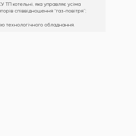
 ТП котельні, яка управляє усіма
торів співвідношення “газ-повітря”;
цію технологічного обладнання.