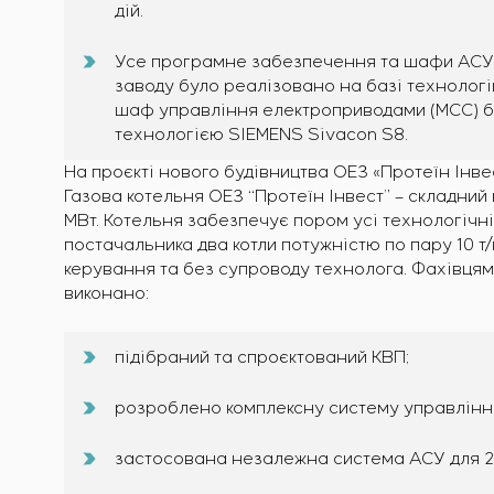
дій.
Усе програмне забезпечення та шафи АСУ 
заводу було реалізовано на базі технологі
шаф управління електроприводами (MCC) бу
технологією SIEMENS Sivacon S8.
На проєкті нового будівництва ОЕЗ «Протеїн Інвес
Газова котельня ОЕЗ “Протеїн Інвест” – складний
МВт. Котельня забезпечує пором усі технологічні
постачальника два котли потужністю по пару 10 т/
керування та без супроводу технолога. Фахівцями
виконано:
підібраний та спроєктований КВП;
розроблено комплексну систему управлінн
застосована незалежна система АСУ для 2-х