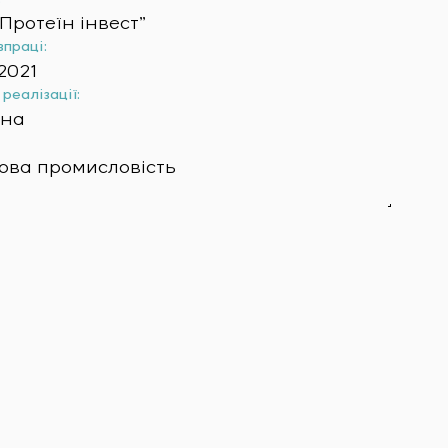
Протеїн інвест”
впраці:
2021
реалізації:
їна
ова промисловість