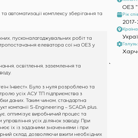
ОЕЗ “
 та автоматизації комплексу зберігання та
Рік спі
2017-
Країна 
Укра
них, пусконалагоджувальних робіт та
Галузь:
ктропостачання елеватора сої на ОЕЗ у
Харч
ання, освітлення, заземлення та
воду.
їн Інвест». Було з нуля розроблено та
тролю усіх АСУ ТП підприємства з
ки даних. Таким чином, стандартна
т компанії S-Engineering – SCADA plus.
ує, оптимізує виробничий процес та
 управління усіх ділянок заводу. При
нює їх із заданими значеннями і при
ерний склад, дозволяючи вжити необхідних