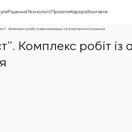
уги
Рішення
Технології
Проєкти
Кар’єра
Контакти
ест”. Комплекс робіт із автоматизації та електропостачання
т”. Комплекс робіт із 
я
нічної лабораторії