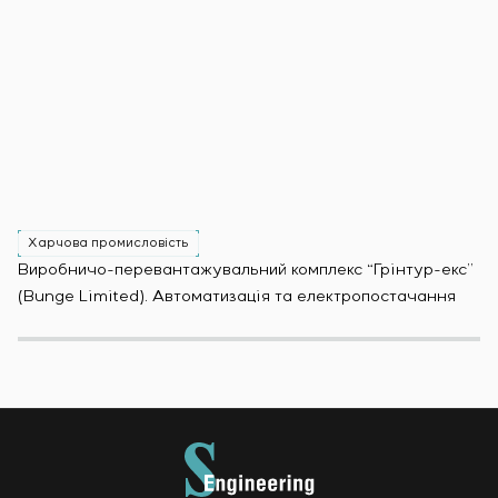
Харчова промисловість
Х
Виробничо-перевантажувальний комплекс “Грінтур-екс”
За
(Bunge Limited). Автоматизація та електропостачання
Мо