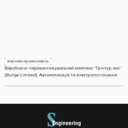
Харчова промисловість
Х
Виробничо-перевантажувальний комплекс “Грінтур-екс”
За
(Bunge Limited). Автоматизація та електропостачання
Мо