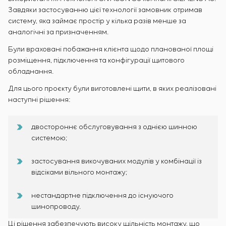
Завдяки застосуванню цієї технології замовник отримав
систему, яка займає простір у кілька разів менше за
аналогічні за призначенням.
Були враховані побажання клієнта щодо планованої площі
розміщення, підключення та конфігурації щитового
обладнання.
Для цього проєкту були виготовлені щити, в яких реалізовані
наступні рішення:
двостороннє обслуговування з однією шинною
системою;
застосування викочуваних модулів у комбінації із
відсіками вільного монтажу;
нестандартне підключення до існуючого
шинопроводу.
Ці рішення забезпечують високу щільність монтажу, що