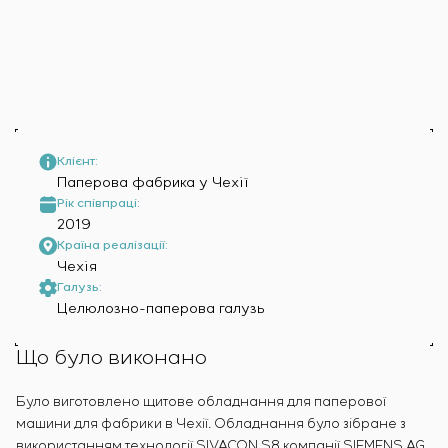
Інфраструктура
замовника
Вакансії
Хімічна промисловість
КОНТАКТИ
Сервісне обслуговування
Стажування
Цементна промисловість
Управління проєктами
Ветеранам
Аутсорсинг
Консалтингові послуги
Індивідуальна розробка та випробування
щитового обладнання
Клієнт:
Паперова фабрика у Чехії
Розробка математичних моделей об’єктів
Рік співпраці:
управління
2019
Розробка спеціальних алгоритмів
Країна реалізації:
Розробка систем управління
Чехія
Енергоаудит
Галузь:
Целюлозно-паперова галузь
Що було виконано
Було виготовлено щитове обладнання для паперової
машини для фабрики в Чехії. Обладнання було зібране з
використанням технології SIVACON S8 компанії SIEMENS AG.