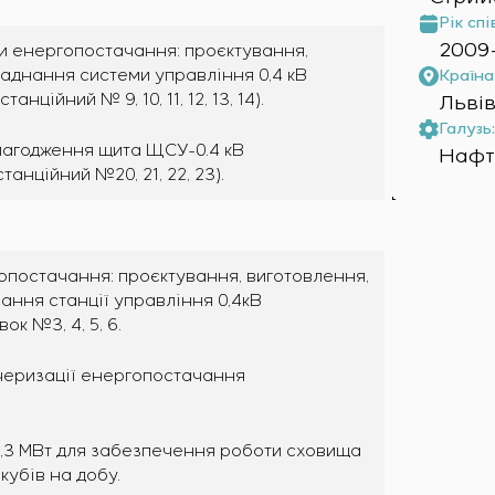
Рік спі
2009-
ми енергопостачання: проєктування,
аднання системи управління 0,4 кВ
Країна 
ційний № 9, 10, 11, 12, 13, 14).
Львів
Галузь:
лагодження щита ЩСУ-0.4 кВ
Нафта
анційний №20, 21, 22, 23).
опостачання: проєктування, виготовлення,
ання станції управління 0,4кВ
к №3, 4, 5, 6.
черизації енергопостачання
6,3 МВт для забезпечення роботи сховища
кубів на добу.