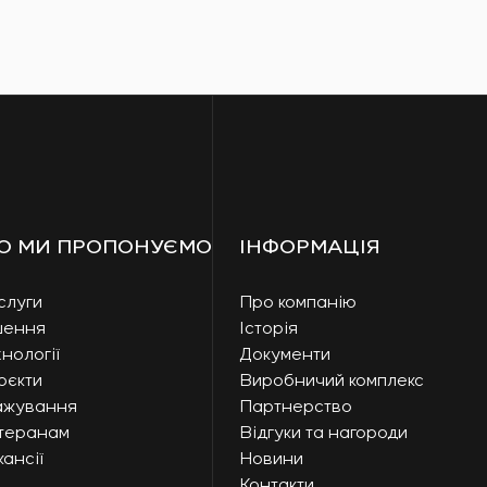
О МИ ПРОПОНУЄМО
ІНФОРМАЦІЯ
слуги
Про компанію
шення
Історія
нології
Документи
оєкти
Виробничий комплекс
ажування
Партнерство
теранам
Відгуки та нагороди
ансії
Новини
Контакти