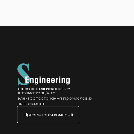
Автоматизація та
електропостачання промислових
підприємств.
Презентація компанії