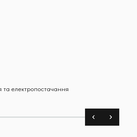
Харчова
я та електропостачання
Завод