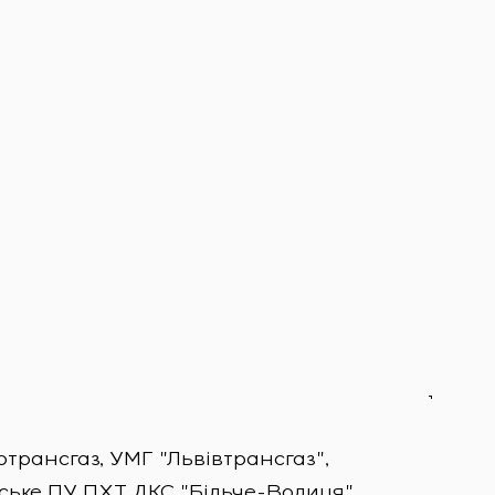
ртрансгаз, УМГ "Львівтрансгаз",
ське ПУ ПХТ ДКС "Більче-Волиця"