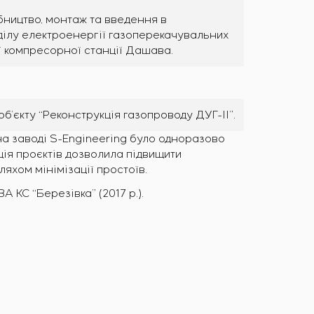
бництво, монтаж та введення в
ділу електроенергії газоперекачувальних
ої компресорної станції Дашава.
’єкту “Реконструкція газопроводу ДУГ-ІІ”.
 на заводі S-Engineering було одноразово
ія проєктів дозволила підвищити
яхом мінімізації простоїв.
А КС “Березівка” (2017 р.).