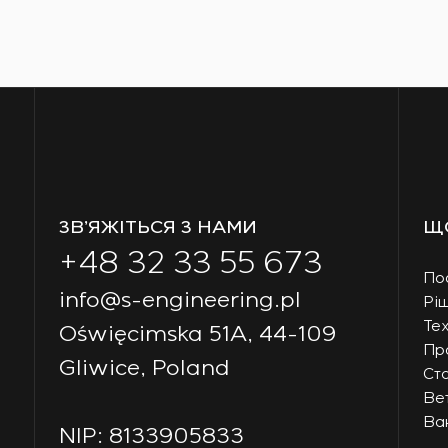
ЗВ’ЯЖІТЬСЯ З НАМИ
Щ
+48 32 33 55 673
По
info@s-engineering.pl
Рі
Тех
Oświęcimska 51A, 44-109
Пр
Gliwice, Poland
Ст
Ве
Вак
NIP: 8133905833