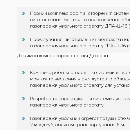
Повний комплекс робіт зі створення систе
виготовлення, монтаж та налагодження обл
газоперекачувального агрегату ДПА-Ц-16 (стан
Проєктування, виготовлення, монтаж та на
газоперекачувального агрегату ГПА-Ц-16 (ст
Дожимна компресорна станція Дашава:
Комплекс робіт зі створення системи енерг
монтаж та введення в експлуатацію обладн
газоперекачувального агрегату для установо
Розробка та впровадження системи диспет
газоперекачувального агрегату.
Газоперекачувальний агрегат потужністю 
2 млрд.куб, обсягом транспортування 6 млн.