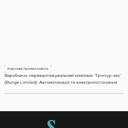
Харчова промисловість
Х
Виробничо-перевантажувальний комплекс “Грінтур-екс”
За
(Bunge Limited). Автоматизація та електропостачання
Мо