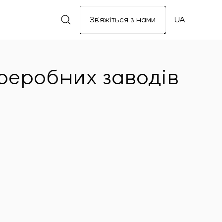
Зв’яжіться з нами
UA
реробних заводів