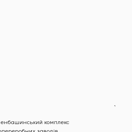
менбашинський комплекс
переробних заводів