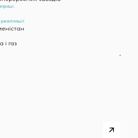
впраці:
реалізації:
меністан
 і газ