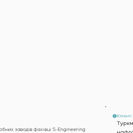
амовника
о обладнання
я
Клієнт:
Турк
бних заводів фахівці S-Engineering
нафто