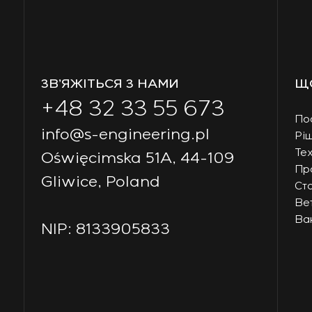
ЗВ’ЯЖІТЬСЯ З НАМИ
Щ
+48 32 33 55 673
По
info@s-engineering.pl
Рі
Тех
Oświęcimska 51A, 44-109
Пр
Gliwice, Poland
Ст
Ве
Вак
NIP: 8133905833