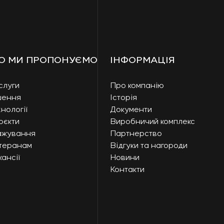
О МИ ПРОПОНУЄМО
ІНФОРМАЦІЯ
слуги
Про компанію
шення
Історія
нології
Документи
оєкти
Виробничий комплекс
ажування
Партнерство
теранам
Відгуки та нагороди
ансії
Новини
Контакти