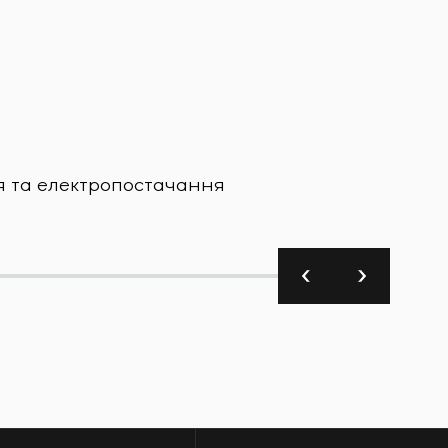
Харчова
я та електропостачання
Завод