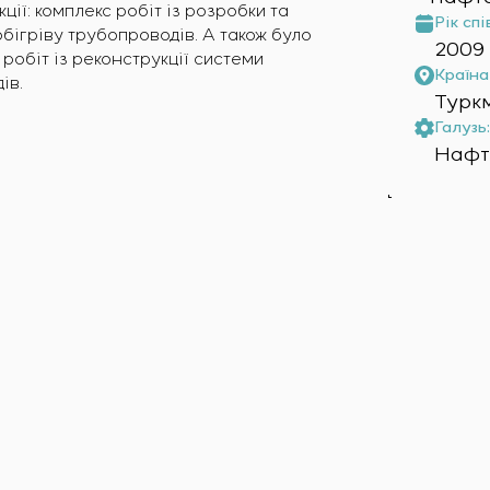
ії: комплекс робіт із розробки та
Рік спі
ігріву трубопроводів. А також було
2009
робіт із реконструкції системи
Країна 
ів.
Турк
Галузь:
Нафта