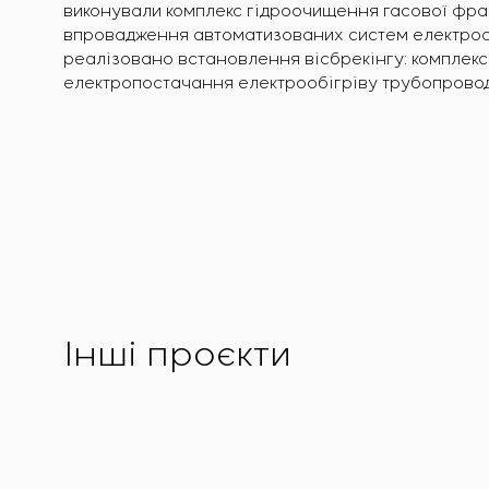
виконували комплекс гідроочищення гасової фракц
впровадження автоматизованих систем електрооб
реалізовано встановлення вісбрекінгу: комплекс 
електропостачання електрообігріву трубопровод
Інші проєкти