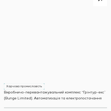
Харчова промисловість
Х
Виробничо-перевантажувальний комплекс “Грінтур-екс”
За
(Bunge Limited). Автоматизація та електропостачання
Мо