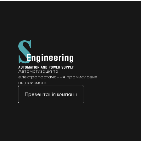
Автоматизація та
електропостачання промислових
підприємств.
Презентація компанії