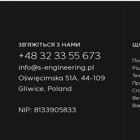
ЗВ’ЯЖІТЬСЯ З НАМИ
Щ
+48 32 33 55 673
По
info@s-engineering.pl
Рі
Тех
Oświęcimska 51A, 44-109
Пр
Gliwice, Poland
Ст
Ве
Вак
NIP: 8133905833