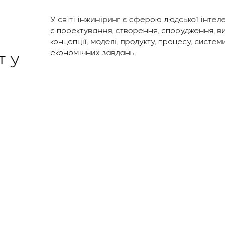
У світі інжиніринг є сферою людської інтел
є проектування, створення, спорудження, в
концепції, моделі, продукту, процесу, систе
економічних завдань.
т у