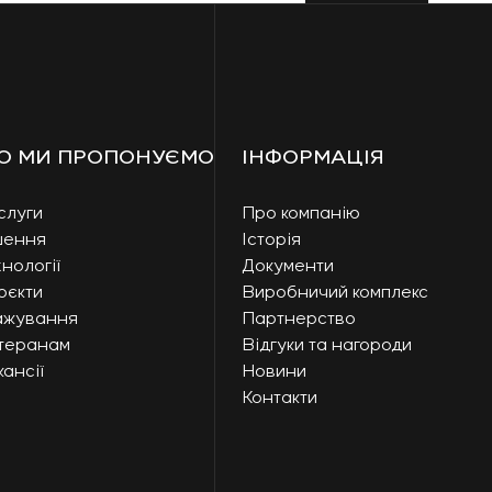
О МИ ПРОПОНУЄМО
ІНФОРМАЦІЯ
слуги
Про компанію
шення
Історія
нології
Документи
оєкти
Виробничий комплекс
ажування
Партнерство
теранам
Відгуки та нагороди
ансії
Новини
Контакти