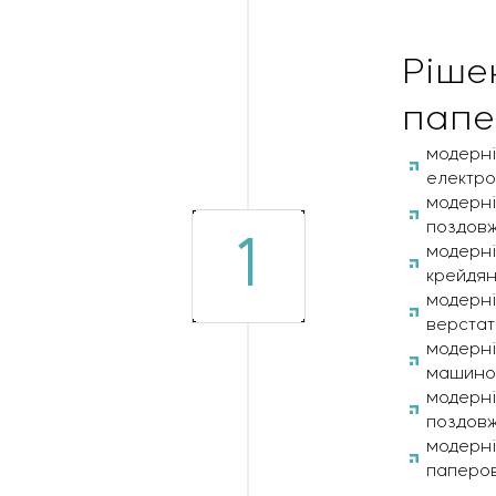
Ріше
папе
модерні
електро
модерні
поздовж
1
модерні
крейдян
модерні
верстат
модерні
машино
модерні
поздовж
модерні
паперов