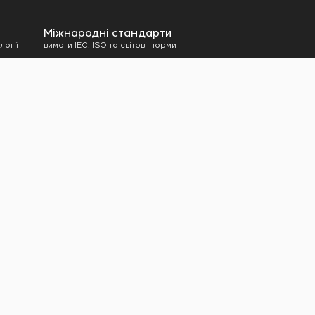
амовника
Міжнародні стандарти
логії
вимоги IEC, ISO та світові норми
о обладнання
я