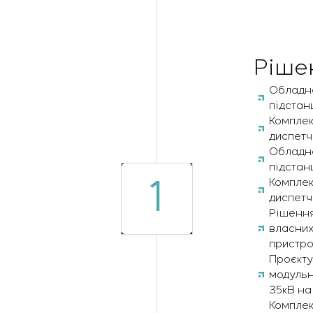
Ріше
Обладна
підстан
Комплек
диспетч
Обладна
підстан
1
Комплек
диспетч
Рішення
власних
пристро
Проєкту
модульн
35кВ на
Комплек