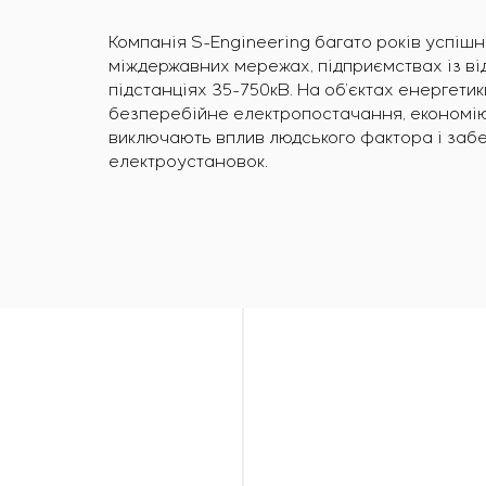
Компанія S-Engineering багато років успішн
міждержавних мережах, підприємствах із в
підстанціях 35-750кВ. На об’єктах енергети
безперебійне електропостачання, економію 
виключають вплив людського фактора і забе
електроустановок.