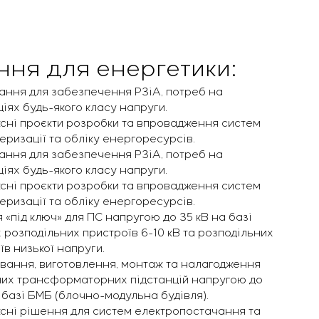
ння для енергетики:
ння для забезпечення РЗіА, потреб на
ціях будь-якого класу напруги.
сні проєкти розробки та впровадження систем
еризації та обліку енергоресурсів.
ння для забезпечення РЗіА, потреб на
ціях будь-якого класу напруги.
сні проєкти розробки та впровадження систем
еризації та обліку енергоресурсів.
 «під ключ» для ПС напругою до 35 кВ на базі
 розподільних пристроїв 6-10 кВ та розподільних
їв низької напруги.
вання, виготовлення, монтаж та налагодження
их трансформаторних підстанцій напругою до
 базі БМБ (блочно-модульна будівля).
сні рішення для систем електропостачання та