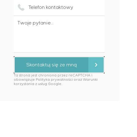
Telefon kontaktowy
wymaganiach dotyczących niezawodności, jakości i
em na obiekcie
Skontaktuj się ze mną
 konfiguracyjnymi statycznymi i adaptacyjnymi
Ta strona jest chroniona przez reCAPTCHA i
obowiązuje Polityka prywatności oraz Warunki
korzystania z usług Google.