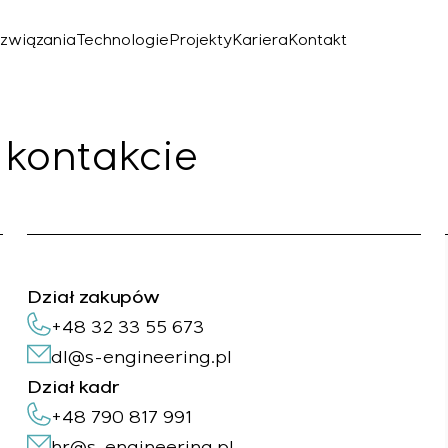
związania
Technologie
Projekty
Kariera
Kontakt
 kontakcie
Dział zakupów
+48 32 33 55 673
dl@s-engineering.pl
znego
Dział kadr
+48 790 817 991
hr@s-engineering.pl