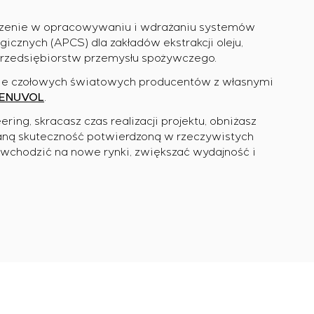
czenie w opracowywaniu i wdrażaniu systemów
icznych (APCS) dla zakładów ekstrakcji oleju,
 przedsiębiorstw przemysłu spożywczego.
ie czołowych światowych producentów z własnymi
ENUVOL
.
ng, skracasz czas realizacji projektu, obniżasz
aną skuteczność potwierdzoną w rzeczywistych
j wchodzić na nowe rynki, zwiększać wydajność i