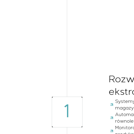
Rozw
ekstr
Systemy
1
magazyn
Automat
równole
Monitor