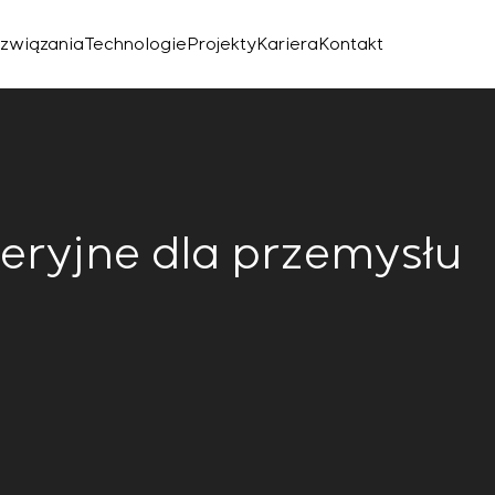
związania
Technologie
Projekty
Kariera
Kontakt
eryjne dla przemysłu
znego