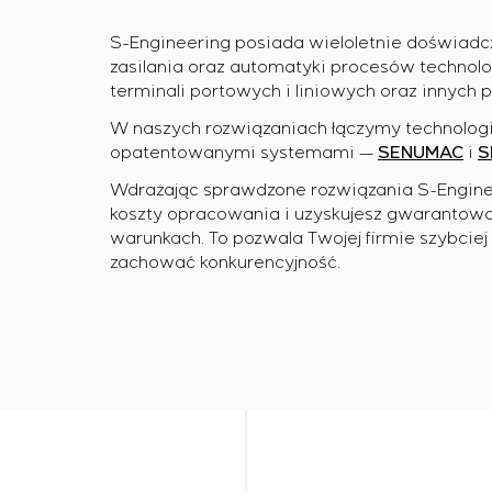
S-Engineering posiada wieloletnie doświad
zasilania oraz automatyki procesów technolog
terminali portowych i liniowych oraz innych
W naszych rozwiązaniach łączymy technolog
opatentowanymi systemami —
SENUMAC
i
S
Wdrażając sprawdzone rozwiązania S-Engineeri
koszty opracowania i uzyskujesz gwarantow
warunkach. To pozwala Twojej firmie szybcie
zachować konkurencyjność.