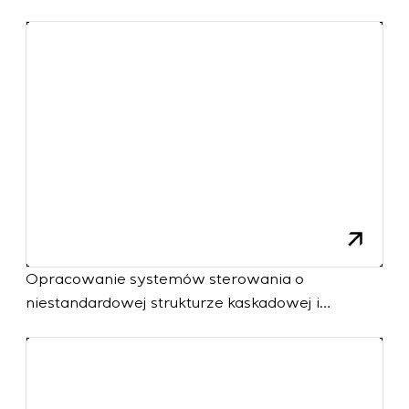
późniejszym uruchomieniem na obiekcie
Opracowanie systemów sterowania o
niestandardowej strukturze kaskadowej i
wielopoziomowej z parametrami
konfiguracyjnymi statycznymi i adaptacyjnymi