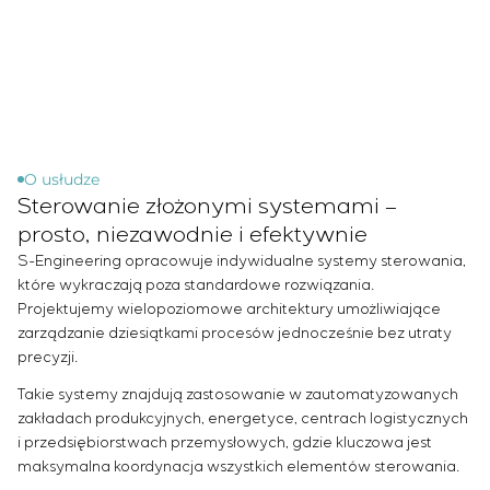
Infrastruktura
Zarządzanie projektami
Sivacon S8
Oferty pracy
Przemysł chemiczny
KONTAKT
Outsourcing
Simoprime
Staż
Przemysł cementowy
Usługi doradcze
Filtry lokalne
Weterani
Indywidualne opracowanie i testowanie wraz z
Filtr szafowy
późniejszą certyfikacją urządzeń rozdzielczych o
Zasuwy nożowe
szczególnych wymaganiach dotyczących
Zawory przełączające
niezawodności, jakości i warunków eksploatacji
O usłudze
Sterowanie złożonymi systemami –
Opracowanie modeli matematycznych obiektów
sterowania
prosto, niezawodnie i efektywnie
Opracowanie specjalnych algorytmów
S-Engineering opracowuje indywidualne systemy sterowania,
optymalnego i gwarantowanego sterowania z
które wykraczają poza standardowe rozwiązania.
późniejszym uruchomieniem na obiekcie
Projektujemy wielopoziomowe architektury umożliwiające
zarządzanie dziesiątkami procesów jednocześnie bez utraty
Opracowanie systemów sterowania o
precyzji.
niestandardowej strukturze kaskadowej i
wielopoziomowej z parametrami konfiguracyjnymi
Takie systemy znajdują zastosowanie w zautomatyzowanych
statycznymi i adaptacyjnymi
zakładach produkcyjnych, energetyce, centrach logistycznych
Audyt energetyczny
i przedsiębiorstwach przemysłowych, gdzie kluczowa jest
maksymalna koordynacja wszystkich elementów sterowania.