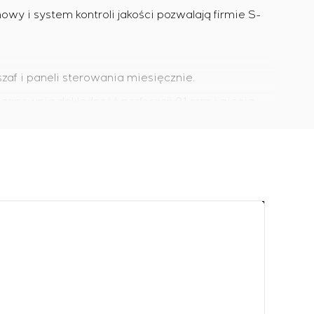
i system kontroli jakości pozwalają firmie S-
zaf i paneli sterowania miesięcznie.
apewnia dokładność perforacji 0,1 mm i gięcia
ie z osią Y oraz kilka pras krawędziowych. Dzięki
a, zwiększając z roku na rok udział wartości
hnicznym, należącym do działu kontroli jakości.
ktryczne wysokim napięciem oraz testy fabryczne
rzed uruchomieniem). Testy te obejmują urządzenia