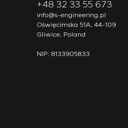
+48 32 33 55 673
info@s-engineering.pl
Oświęcimska 51A, 44-109
Gliwice, Poland
NIP: 8133905833