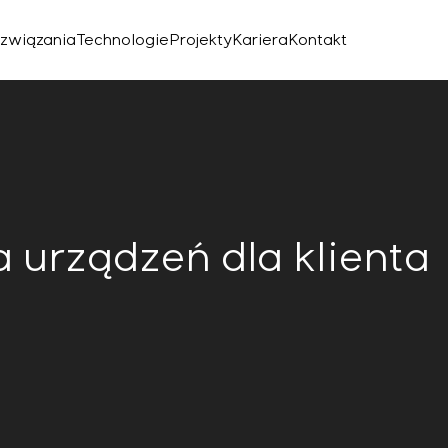
związania
Technologie
Projekty
Kariera
Kontakt
 urządzeń dla klienta
znego