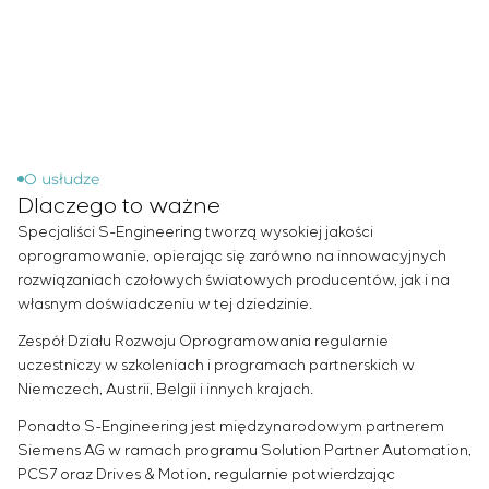
Infrastruktura
Zarządzanie projektami
Sivacon S8
Oferty pracy
Przemysł chemiczny
KONTAKT
Outsourcing
Simoprime
Staż
Przemysł cementowy
Usługi doradcze
Filtry lokalne
Weterani
Indywidualne opracowanie i testowanie wraz z
Filtr szafowy
późniejszą certyfikacją urządzeń rozdzielczych o
Zasuwy nożowe
szczególnych wymaganiach dotyczących
Zawory przełączające
niezawodności, jakości i warunków eksploatacji
O usłudze
Dlaczego to ważne
Opracowanie modeli matematycznych obiektów
sterowania
Specjaliści S-Engineering tworzą wysokiej jakości
Opracowanie specjalnych algorytmów
oprogramowanie, opierając się zarówno na innowacyjnych
rozwiązaniach czołowych światowych producentów, jak i na
optymalnego i gwarantowanego sterowania z
własnym doświadczeniu w tej dziedzinie.
późniejszym uruchomieniem na obiekcie
Opracowanie systemów sterowania o
Zespół Działu Rozwoju Oprogramowania regularnie
niestandardowej strukturze kaskadowej i
uczestniczy w szkoleniach i programach partnerskich w
wielopoziomowej z parametrami konfiguracyjnymi
Niemczech, Austrii, Belgii i innych krajach.
statycznymi i adaptacyjnymi
Ponadto S-Engineering jest międzynarodowym partnerem
Audyt energetyczny
Siemens AG w ramach programu Solution Partner Automation,
PCS7 oraz Drives & Motion, regularnie potwierdzając