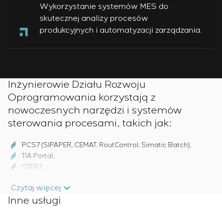
Wykorzystanie systemów MES do
skutecznej analizy procesów
produkcyjnych i automatyzacji zarządzania.
Inżynierowie Działu Rozwoju
Oprogramowania korzystają z
nowoczesnych narzędzi i systemów
sterowania procesami, takich jak:
PCS7 (SIPAPER, CEMAT, RoutControl, Simatic Batch),
TIA Portal,
STEP7,
WinCC v7.x (IS, UserArchive),
Czytaj więcej
DIGSI.
Inne usługi