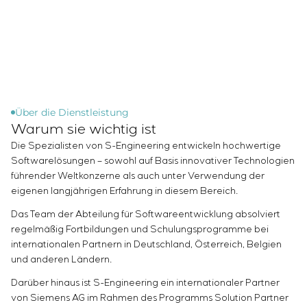
Infrastruktur
Inbetriebnahme und Schulung des
Sivacon S8
Stellenangebote
Chemische Industrie
KONTAKTE
Kundenpersonals
Simoprime
Praktikum
Zementindustrie
Projektmanagement
Lokale Filter
Veteranen
Outsourcing
Schrankfilter
Beratungsdienstleistungen
Schieberabsperrungen
Individuelle Entwicklung und Prüfung mit
Übergangsklappen
anschließender Zertifizierung von
Über die Dienstleistung
Warum sie wichtig ist
Schaltschrankanlagen mit besonderen
Anforderungen an Zuverlässigkeit, Qualität und
Die Spezialisten von S-Engineering entwickeln hochwertige
Betriebsbedingungen
Softwarelösungen – sowohl auf Basis innovativer Technologien
führender Weltkonzerne als auch unter Verwendung der
Entwicklung mathematischer Modelle von
eigenen langjährigen Erfahrung in diesem Bereich.
Steuerungsobjekten
Entwicklung spezieller Algorithmen für optimale
Das Team der Abteilung für Softwareentwicklung absolviert
und garantierte Steuerung mit anschließender
regelmäßig Fortbildungen und Schulungsprogramme bei
Inbetriebnahme vor Ort
internationalen Partnern in Deutschland, Österreich, Belgien
Entwicklung von Steuerungssystemen mit nicht
und anderen Ländern.
standardmäßiger Kaskaden- und mehrstufiger
Darüber hinaus ist S-Engineering ein internationaler Partner
Struktur mit statischen und adaptiven
von Siemens AG im Rahmen des Programms Solution Partner