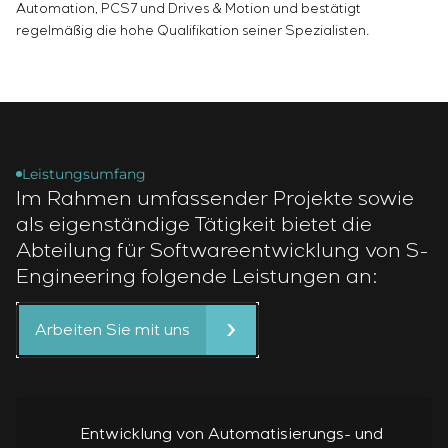
Einstellparametern
Automation, PCS7 und Drives & Motion und bestätigt
Energieaudit
regelmäßig die hohe Qualifikation seiner Spezialisten.
Leistungsumfang
Im Rahmen umfassender Projekte sowie
als eigenständige Tätigkeit bietet die
Abteilung für Softwareentwicklung von S-
Engineering folgende Leistungen an:
Arbeiten Sie mit uns
Entwicklung von Automatisierungs- und