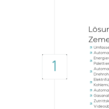
Lösun
Zeme
Umfasse
Automat
Energie
1
Palettie
Automat
Drehroh
Elektrif
Kohlemü
Automat
Gasanal
Zutritts
Videoü