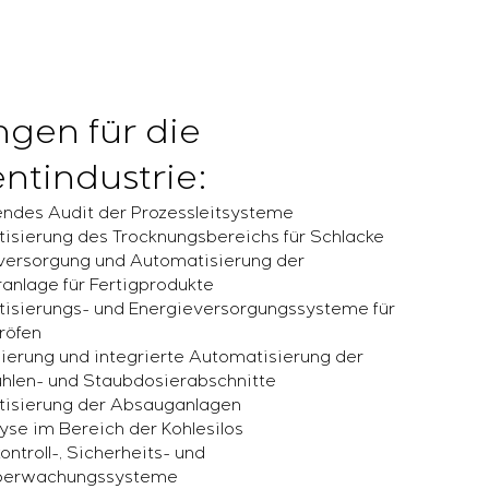
gen für die
ntindustrie:
ndes Audit der Prozessleitsysteme
isierung des Trocknungsbereichs für Schlacke
versorgung und Automatisierung der
ranlage für Fertigprodukte
isierungs- und Energieversorgungssysteme für
röfen
izierung und integrierte Automatisierung der
hlen- und Staubdosierabschnitte
isierung der Absauganlagen
yse im Bereich der Kohlesilos
kontroll-, Sicherheits- und
berwachungssysteme