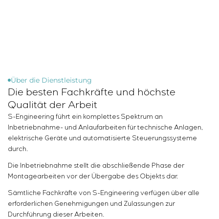
Infrastruktur
Inbetriebnahme und Schulung des
Sivacon S8
Stellenangebote
Chemische Industrie
KONTAKTE
Kundenpersonals
Simoprime
Praktikum
Zementindustrie
Projektmanagement
Lokale Filter
Veteranen
Outsourcing
Schrankfilter
Beratungsdienstleistungen
Schieberabsperrungen
Individuelle Entwicklung und Prüfung mit
Übergangsklappen
anschließender Zertifizierung von
Über die Dienstleistung
Die besten Fachkräfte und höchste
Schaltschrankanlagen mit besonderen
Anforderungen an Zuverlässigkeit, Qualität und
Qualität der Arbeit
Betriebsbedingungen
S-Engineering führt ein komplettes Spektrum an
Entwicklung mathematischer Modelle von
Inbetriebnahme- und Anlaufarbeiten für technische Anlagen,
Steuerungsobjekten
elektrische Geräte und automatisierte Steuerungssysteme
durch.
Entwicklung spezieller Algorithmen für optimale
und garantierte Steuerung mit anschließender
Die Inbetriebnahme stellt die abschließende Phase der
Inbetriebnahme vor Ort
Montagearbeiten vor der Übergabe des Objekts dar.
Entwicklung von Steuerungssystemen mit nicht
Sämtliche Fachkräfte von S-Engineering verfügen über alle
standardmäßiger Kaskaden- und mehrstufiger
erforderlichen Genehmigungen und Zulassungen zur
Struktur mit statischen und adaptiven
Durchführung dieser Arbeiten.