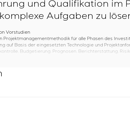
ahrung und Qualifikation i
 komplexe Aufgaben zu lösen
on Vorstudien
n Projektmanagementmethodik für alle Phasen des Investi
ung auf Basis der eingesetzten Technologie und Projektanf
kontrolle, Budgetierung, Prognosen, Berichterstattung, Ris
al bewährte Projektabwicklu
n
n
tion – Management
on – Financing