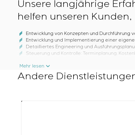
Unsere langjährige Erf
helfen unseren Kunden,
Entwicklung von Konzepten und Durchführung v
Entwicklung und Implementierung einer eigene
Detailliertes Engineering und Ausführungsplan
Steuerung und Kontrolle: Terminplanung, Kosten
Mehr lesen
Wir bieten internation
Andere Dienstleistunge
EPC
– Engineering – Procurement – Constructio
EPCM
– Engineering – Procurement – Construc
EPCF
– Engineering – Procurement – Constructi