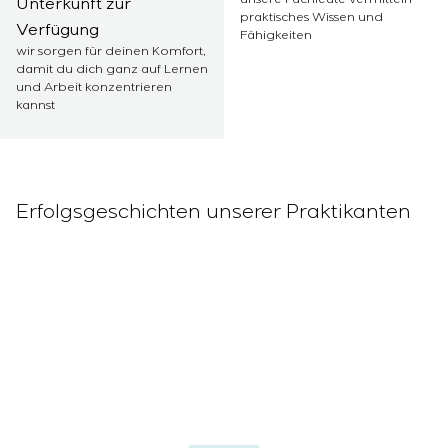
Einstellparametern
Unterkunft zur
praktisches Wissen und
Energieaudit
Verfügung
Fähigkeiten
wir sorgen für deinen Komfort,
damit du dich ganz auf Lernen
und Arbeit konzentrieren
kannst
Erfolgsgeschichten unserer Praktikanten