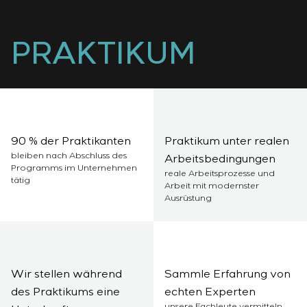
Infrastruktur
Inbetriebnahme und Schulung des
Sivacon S8
Stellenangebote
Chemische Industrie
KONTAKTE
Kundenpersonals
Simoprime
Praktikum
Zementindustrie
PRAKTIKUM
Projektmanagement
Lokale Filter
Veteranen
Outsourcing
Schrankfilter
Beratungsdienstleistungen
Schieberabsperrungen
Individuelle Entwicklung und Prüfung mit
Übergangsklappen
anschließender Zertifizierung von
Schaltschrankanlagen mit besonderen
90 % der Praktikanten
Praktikum unter realen
Anforderungen an Zuverlässigkeit, Qualität und
bleiben nach Abschluss des
Arbeitsbedingungen
Betriebsbedingungen
Programms im Unternehmen
reale Arbeitsprozesse und
Entwicklung mathematischer Modelle von
tätig
Arbeit mit modernster
Steuerungsobjekten
Ausrüstung
Entwicklung spezieller Algorithmen für optimale
und garantierte Steuerung mit anschließender
Inbetriebnahme vor Ort
Entwicklung von Steuerungssystemen mit nicht
Wir stellen während
Sammle Erfahrung von
standardmäßiger Kaskaden- und mehrstufiger
des Praktikums eine
echten Experten
Struktur mit statischen und adaptiven
unsere Fachleute vermitteln