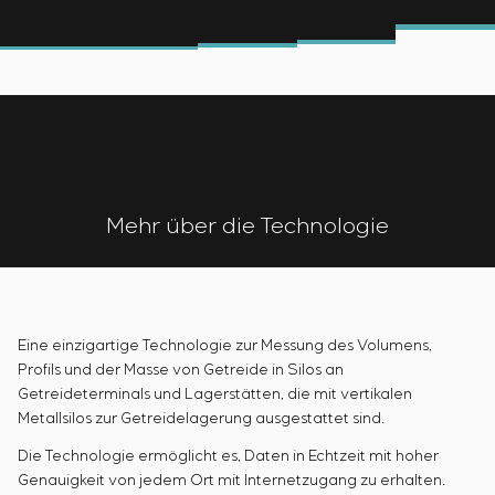
Infrastruktur
Inbetriebnahme und Schulung des
Sivacon S8
Stellenangebote
Chemische Industrie
KONTAKTE
Kundenpersonals
Simoprime
Praktikum
Zementindustrie
Projektmanagement
Lokale Filter
Veteranen
Outsourcing
Schrankfilter
Beratungsdienstleistungen
Schieberabsperrungen
Individuelle Entwicklung und Prüfung mit
Übergangsklappen
anschließender Zertifizierung von
Schaltschrankanlagen mit besonderen
Mehr über die Technologie
Anforderungen an Zuverlässigkeit, Qualität und
Betriebsbedingungen
Entwicklung mathematischer Modelle von
Steuerungsobjekten
Entwicklung spezieller Algorithmen für optimale
Eine einzigartige Technologie zur Messung des Volumens,
und garantierte Steuerung mit anschließender
Profils und der Masse von Getreide in Silos an
Inbetriebnahme vor Ort
Getreideterminals und Lagerstätten, die mit vertikalen
Entwicklung von Steuerungssystemen mit nicht
Metallsilos zur Getreidelagerung ausgestattet sind.
standardmäßiger Kaskaden- und mehrstufiger
Die Technologie ermöglicht es, Daten in Echtzeit mit hoher
Struktur mit statischen und adaptiven
Genauigkeit von jedem Ort mit Internetzugang zu erhalten.