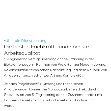
Infrastruktur
Inbetriebnahme und Schulung des
Sivacon S8
Stellenangebote
Chemische Industrie
KONTAKTE
Kundenpersonals
Simoprime
Praktikum
Zementindustrie
Projektmanagement
Lokale Filter
Veteranen
Outsourcing
Schrankfilter
Beratungsdienstleistungen
Schieberabsperrungen
Individuelle Entwicklung und Prüfung mit
Übergangsklappen
anschließender Zertifizierung von
Über die Dienstleistung
Die besten Fachkräfte und höchste
Schaltschrankanlagen mit besonderen
Anforderungen an Zuverlässigkeit, Qualität und
Arbeitsqualität
Betriebsbedingungen
S-Engineering verfügt über langjährige Erfahrung in der
Entwicklung mathematischer Modelle von
Elektromontage im Rahmen von Projekten zur Modernisierung,
Steuerungsobjekten
Rekonstruktion, technischen Nachrüstung und dem Neubau von
Anlagen unterschiedlichster Art und Komplexität.
Entwicklung spezieller Algorithmen für optimale
und garantierte Steuerung mit anschließender
Je nach Projektspezifik, Umfang und technischen
Inbetriebnahme vor Ort
Anforderungen können die Montagearbeiten direkt durch
Entwicklung von Steuerungssystemen mit nicht
Spezialisten von S-Engineering oder in Zusammenarbeit mit
standardmäßiger Kaskaden- und mehrstufiger
Partnerunternehmen als Subunternehmer durchgeführt
Struktur mit statischen und adaptiven
werden.