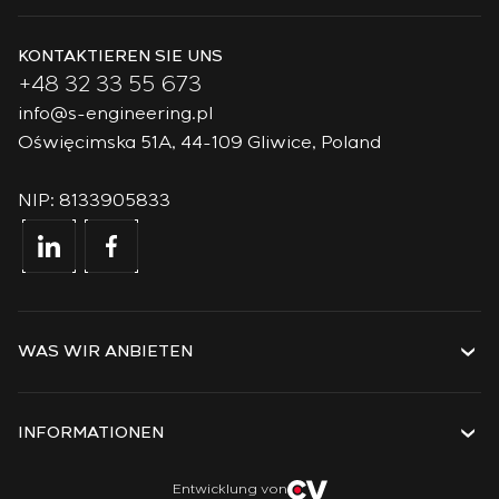
KONTAKTIEREN SIE UNS
+48 32 33 55 673
info@s-engineering.pl
Oświęcimska 51A, 44-109 Gliwice, Poland
NIP: 8133905833
WAS WIR ANBIETEN
Dienstleistungen
Lösungen
INFORMATIONEN
Technologien
Projekte
Über das Unternehmen
Entwicklung von