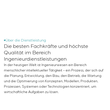
Infrastruktur
Inbetriebnahme und Schulung des
Sivacon S8
Stellenangebote
Chemische Industrie
KONTAKTE
Kundenpersonals
Simoprime
Praktikum
Zementindustrie
Projektmanagement
Lokale Filter
Veteranen
Outsourcing
Schrankfilter
Beratungsdienstleistungen
Schieberabsperrungen
Individuelle Entwicklung und Prüfung mit
Übergangsklappen
anschließender Zertifizierung von
Über die Dienstleistung
Die besten Fachkräfte und höchste
Schaltschrankanlagen mit besonderen
Anforderungen an Zuverlässigkeit, Qualität und
Qualität im Bereich
Betriebsbedingungen
Ingenieurdienstleistungen
Entwicklung mathematischer Modelle von
In der heutigen Welt ist Ingenieurwesen ein Bereich
Steuerungsobjekten
menschlicher intellektueller Tätigkeit – ein Prozess, der sich auf
Entwicklung spezieller Algorithmen für optimale
die Planung, Entwicklung, den Bau, den Betrieb, die Wartung
und garantierte Steuerung mit anschließender
und die Optimierung von Konzepten, Modellen, Produkten,
Prozessen, Systemen oder Technologien konzentriert, um
Inbetriebnahme vor Ort
wirtschaftliche Aufgaben zu lösen.
Entwicklung von Steuerungssystemen mit nicht
standardmäßiger Kaskaden- und mehrstufiger
Struktur mit statischen und adaptiven