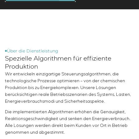
Infrastruktur
Inbetriebnahme und Schulung des
Sivacon S8
Stellenangebote
Chemische Industrie
KONTAKTE
Kundenpersonals
Simoprime
Praktikum
Zementindustrie
Projektmanagement
Lokale Filter
Veteranen
Outsourcing
Schrankfilter
Beratungsdienstleistungen
Schieberabsperrungen
Individuelle Entwicklung und Prüfung mit
Übergangsklappen
anschließender Zertifizierung von
Über die Dienstleistung
Spezielle Algorithmen für effiziente
Schaltschrankanlagen mit besonderen
Anforderungen an Zuverlässigkeit, Qualität und
Produktion
Betriebsbedingungen
Wir entwickeln einzigartige Steuerungsalgorithmen, die
Entwicklung mathematischer Modelle von
technologische Prozesse optimieren – von der chemischen
Steuerungsobjekten
Produktion bis zu Energiekomplexen. Unsere Lösungen
berücksichtigen reale Betriebsszenarien des Systems, Lasten,
Entwicklung spezieller Algorithmen für optimale
Energieverbrauchsmodi und Sicherheitsaspekte.
und garantierte Steuerung mit anschließender
Inbetriebnahme vor Ort
Die implementierten Algorithmen erhöhen die Genauigkeit,
Entwicklung von Steuerungssystemen mit nicht
Reaktionsgeschwindigkeit und senken den Energieverbrauch.
standardmäßiger Kaskaden- und mehrstufiger
Alle Lösungen werden direkt beim Kunden vor Ort in Betrieb
Struktur mit statischen und adaptiven
genommen und abgestimmt.