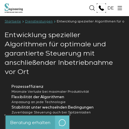
DE
Startseite
Dienstleistungen
Entwicklung spezieller Algorithmen für op
Entwicklung spezieller
ÜBER UNS
Algorithmen für optimale und
Über das Unternehmen
LEISTUNGEN
garantierte Steuerung mit
Geschichte
anschließender Inbetriebnahme
Produktionskomplex
ALLE LEISTUNGEN
Dokumente
LÖSUNGEN
vor Ort
Entwicklung der Projektdokumentation
Partnerschaft
Softwareentwicklung
Bewertungen und auszeichnungen
ALLE LÖSUNGEN
Prüfungen und Qualitätskontrolle des
TECHNOLOGIEN
Prozesseffizienz
Nachrichten
Öl und Gas
Minimale Verluste bei maximaler Produktivität
Elektrotechnischen Labors
Lebensmittelindustrie
Flexibilität der Algorithmen
Produktion und Lieferung von Ausrüstung an den
ALLE TECHNOLOGIEN
Anpassung an jede Technologie
Energiebranche
PROJEKTE
Kunden
Oberon
Stabilität unter wechselnden Bedingungen
Zellstoff- und Papierindustrie
Zuverlässige Steuerung auch bei Spitzenlasten
Montage von Ausrüstung
Selam
Schwermaschinenbau
Inbetriebnahmearbeiten
Senumac
KARRIERE
Beratung erhalten
Hochbau
Wartungsservice
Senuvol