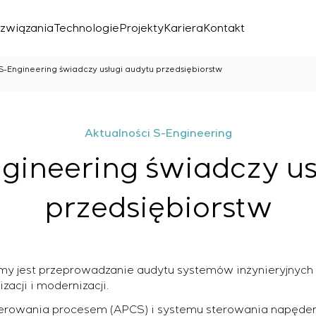
związania
Technologie
Projekty
Kariera
Kontakt
S-Engineering świadczy usługi audytu przedsiębiorstw
Aktualności S-Engineering
gineering świadczy us
przedsiębiorstw
znego
irmy jest przeprowadzanie audytu systemów inżynieryjnych
zacji i modernizacji.
erowania procesem (APCS) i systemu sterowania napędem