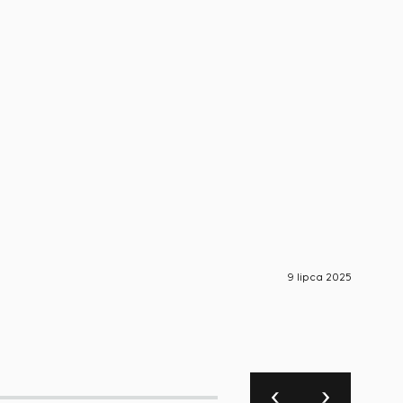
9 lipca 2025
Aktualno
S-En