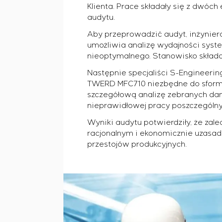
Przemysł celulozowo-papierniczy
Uruchomienie i szkolenie personelu klienta
Klienta. Prace składały się z dw
Selam
Przemysł ciężki
Serwis i konserwacja
audytu.
Senumac
Budownictwo cywilne
KARIERA
Zarządzanie projektami
Senuvol
Aby przeprowadzić audyt, inżynier
Infrastruktura
Outsourcing
umożliwia analizę wydajności syste
Sivacon S8
Przemysł chemiczny
Usługi doradcze
Oferty pracy
nieoptymalnego. Stanowisko składał
Simoprime
KONTAKT
Przemysł cementowy
Indywidualne opracowanie i testowanie wraz z późni
Staż
Filtry lokalne
Następnie specjaliści S-Engineerin
warunków eksploatacji
Weterani
Filtr szafowy
TWERD MFC710 niezbędne do sform
Opracowanie modeli matematycznych obiektów ste
Zasuwy nożowe
szczegółową analizę zebranych dan
Opracowanie specjalnych algorytmów optymalnego 
Zawory przełączające
nieprawidłowej pracy poszczególny
Opracowanie systemów sterowania o niestandardowej
Audyt energetyczny
Wyniki audytu potwierdziły, że zal
racjonalnym i ekonomicznie uzasad
przestojów produkcyjnych.