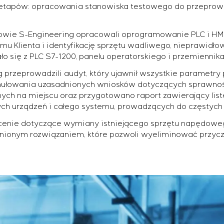
óch etapów: opracowania stanowiska testowego do przepro
owie S-Engineering opracowali oprogramowanie PLC i HMI
mu Klienta i identyfikację sprzętu wadliwego, nieprawidło
o się z PLC S7-1200, panelu operatorskiego i przemiennik
ejszą certyfikacją urządzeń rozdzielczych o szczególnych 
g przeprowadzili audyt, który ujawnił wszystkie parametry
ułowania uzasadnionych wniosków dotyczących sprawnoś
rowania
ych na miejscu oraz przygotowano raport zawierający list
i gwarantowanego sterowania z późniejszym uruchomieni
ch urządzeń i całego systemu, prowadzących do częstych 
 strukturze kaskadowej i wielopoziomowej z parametrami
ecenie dotyczące wymiany istniejącego sprzętu napędowego 
nionym rozwiązaniem, które pozwoli wyeliminować przyczy