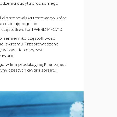
wadzenia audytu oraz samego
 dla stanowiska testowego, które
wo działającego lub
a częstotliwości TWERD MFC710.
wymaganiach dotyczących niezawodności, jakości i
 przemiennika częstotliwości
ci systemu. Przeprowadzono
ę wszystkich przyczyn
em na obiekcie
awarii.
 konfiguracyjnymi statycznymi i adaptacyjnymi
w linii produkcyjnej Klienta jest
ny częstych awarii sprzętu i