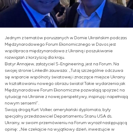
Infrastruktura
Zarządzanie projektami
Sivacon S8
Oferty pracy
Przemysł chemiczny
KONTAKT
Outsourcing
Simoprime
Staż
Przemysł cementowy
Usługi doradcze
Filtry lokalne
Weterani
Indywidualne opracowanie i testowanie wraz z
Filtr szafowy
późniejszą certyfikacją urządzeń rozdzielczych o
Zasuwy nożowe
Jednym z tematów poruszanych w Domie Ukraińskim podczas
szczególnych wymaganiach dotyczących
Zawory przełączające
Międzynarodowego Forum Ekonomicznego w Davos jest
niezawodności, jakości i warunków eksploatacji
współpraca międzynarodowa z Ukrainą i poszukiwanie
Opracowanie modeli matematycznych obiektów
rozwiązań z korzyścią dla kraju.
sterowania
Batyr Annajew, założyciel S-Engineering, jest na Forum. Na
Opracowanie specjalnych algorytmów
swojej stronie LinkedIn zauważa: „Tutaj szczególnie odczuwa
optymalnego i gwarantowanego sterowania z
się wsparcie wspólnoty światowej i znaczące miejsce Ukrainy
późniejszym uruchomieniem na obiekcie
w kształtowaniu nowego obrazu świata! Takie wydarzenia jak
Międzynarodowe Forum Ekonomiczne pozwalają spojrzeć na
Opracowanie systemów sterowania o
sytuację na Ukrainie z nowej perspektywy, inspirują i napełniają
niestandardowej strukturze kaskadowej i
nowym sensem!”.
wielopoziomowej z parametrami konfiguracyjnymi
Swoją drogą Kurt Volker, amerykański dyplomata, były
statycznymi i adaptacyjnymi
specjalny przedstawiciel Departamentu Stanu USA ds.
Audyt energetyczny
Ukrainy, w swoim przemówieniu na Forum wyraził następującą
opinię: „Nie czekajcie na wyjątkowy dzień, inwestujcie w