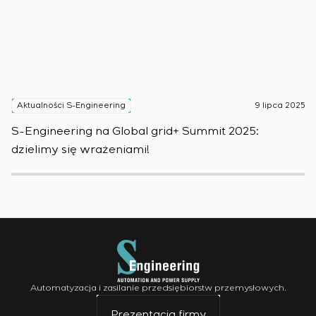
Aktualności S-Engineering
9 lipca 2025
A
S-Engineering na Global grid+ Summit 2025:
S
dzielimy się wrażeniami!
w
Automatyzacja i zasilanie przedsiębiorstw przemysłowych.
Prezentacja firmy