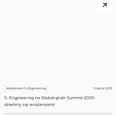
Aktualności S-Engineering
9 lipca 2025
A
S-Engineering na Global grid+ Summit 2025:
S
dzielimy się wrażeniami!
w