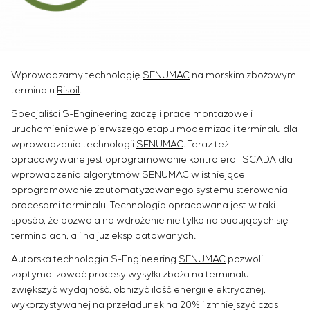
Infrastruktura
Zarządzanie projektami
Sivacon S8
Oferty pracy
Przemysł chemiczny
KONTAKT
Outsourcing
Simoprime
Staż
Przemysł cementowy
Usługi doradcze
Filtry lokalne
Weterani
Indywidualne opracowanie i testowanie wraz z
Filtr szafowy
Wprowadzamy technologię
SENUMAC
na morskim zbożowym
późniejszą certyfikacją urządzeń rozdzielczych o
Zasuwy nożowe
terminalu
Risoil
.
szczególnych wymaganiach dotyczących
Zawory przełączające
niezawodności, jakości i warunków eksploatacji
Specjaliści S-Engineering zaczęli prace montażowe i
Opracowanie modeli matematycznych obiektów
uruchomieniowe pierwszego etapu modernizacji terminalu dla
sterowania
wprowadzenia technologii
SENUMAC
. Teraz też
opracowywane jest oprogramowanie kontrolera i SCADA dla
Opracowanie specjalnych algorytmów
wprowadzenia algorytmów SENUMAC w istniejące
optymalnego i gwarantowanego sterowania z
oprogramowanie zautomatyzowanego systemu sterowania
późniejszym uruchomieniem na obiekcie
procesami terminalu. Technologia opracowana jest w taki
Opracowanie systemów sterowania o
sposób, że pozwala na wdrożenie nie tylko na budujących się
niestandardowej strukturze kaskadowej i
terminalach, a i na już eksploatowanych.
wielopoziomowej z parametrami konfiguracyjnymi
Autorska technologia S-Engineering
SENUMAC
pozwoli
statycznymi i adaptacyjnymi
zoptymalizować procesy wysyłki zboża na terminalu,
Audyt energetyczny
zwiększyć wydajność, obniżyć ilość energii elektrycznej,
wykorzystywanej na przeładunek na 20% i zmniejszyć czas