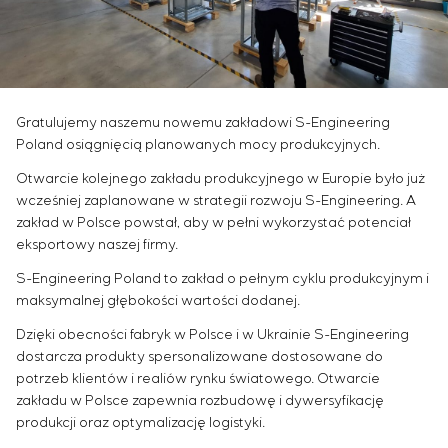
Infrastruktura
Zarządzanie projektami
Sivacon S8
Oferty pracy
Przemysł chemiczny
KONTAKT
Outsourcing
Simoprime
Staż
Przemysł cementowy
Usługi doradcze
Filtry lokalne
Weterani
Indywidualne opracowanie i testowanie wraz z
Filtr szafowy
późniejszą certyfikacją urządzeń rozdzielczych o
Zasuwy nożowe
Gratulujemy naszemu nowemu zakładowi S-Engineering
szczególnych wymaganiach dotyczących
Zawory przełączające
Poland osiągnięcią planowanych mocy produkcyjnych.
niezawodności, jakości i warunków eksploatacji
Otwarcie kolejnego zakładu produkcyjnego w Europie było już
Opracowanie modeli matematycznych obiektów
wcześniej zaplanowane w strategii rozwoju S-Engineering. A
sterowania
zakład w Polsce powstał, aby w pełni wykorzystać potenciał
Opracowanie specjalnych algorytmów
eksportowy naszej firmy.
optymalnego i gwarantowanego sterowania z
S-Engineering Poland to zakład o pełnym cyklu produkcyjnym i
późniejszym uruchomieniem na obiekcie
maksymalnej głębokości wartości dodanej.
Opracowanie systemów sterowania o
niestandardowej strukturze kaskadowej i
Dzięki obecności fabryk w Polsce i w Ukrainie S-Engineering
wielopoziomowej z parametrami konfiguracyjnymi
dostarcza produkty spersonalizowane dostosowane do
statycznymi i adaptacyjnymi
potrzeb klientów i realiów rynku światowego. Otwarcie
zakładu w Polsce zapewnia rozbudowę i dywersyfikację
Audyt energetyczny
produkcji oraz optymalizację logistyki.