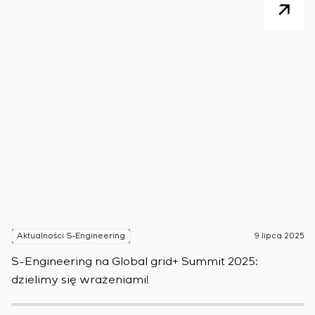
Aktualności S-Engineering
9 lipca 2025
A
S-Engineering na Global grid+ Summit 2025:
S
dzielimy się wrażeniami!
w