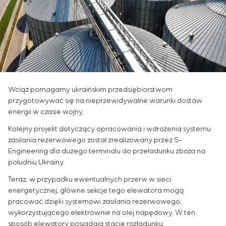
Infrastruktura
Zarządzanie projektami
Sivacon S8
Oferty pracy
Przemysł chemiczny
KONTAKT
Outsourcing
Simoprime
Staż
Przemysł cementowy
Usługi doradcze
Filtry lokalne
Weterani
Indywidualne opracowanie i testowanie wraz z
Filtr szafowy
późniejszą certyfikacją urządzeń rozdzielczych o
Zasuwy nożowe
szczególnych wymaganiach dotyczących
Zawory przełączające
niezawodności, jakości i warunków eksploatacji
Wciąż pomagamy ukraińskim przedsiębiorstwom
Opracowanie modeli matematycznych obiektów
przygotowywać się na nieprzewidywalne warunki dostaw
sterowania
energii w czasie wojny.
Opracowanie specjalnych algorytmów
Kolejny projekt dotyczący opracowania i wdrożenia systemu
optymalnego i gwarantowanego sterowania z
zasilania rezerwowego został zrealizowany przez S-
późniejszym uruchomieniem na obiekcie
Engineering dla dużego terminalu do przeładunku zboża na
Opracowanie systemów sterowania o
południu Ukrainy.
niestandardowej strukturze kaskadowej i
wielopoziomowej z parametrami konfiguracyjnymi
Teraz, w przypadku ewentualnych przerw w sieci
statycznymi i adaptacyjnymi
energetycznej, główne sekcje tego elewatora mogą
pracować dzięki systemowi zasilania rezerwowego,
Audyt energetyczny
wykorzystującego elektrownie na olej napędowy. W ten
sposób elewatory posiadają stacje rozładunku