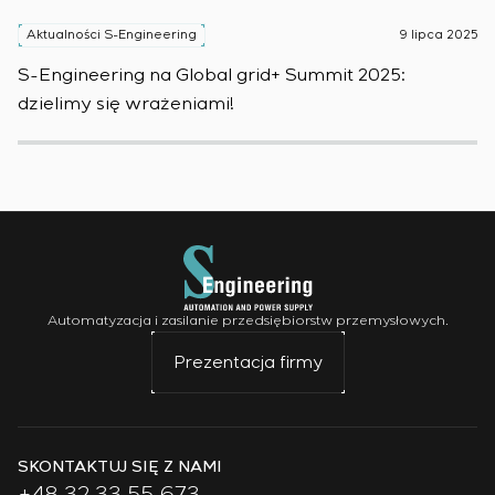
Aktualności S-Engineering
9 lipca 2025
A
S-Engineering na Global grid+ Summit 2025:
S
dzielimy się wrażeniami!
w
Automatyzacja i zasilanie przedsiębiorstw przemysłowych.
Prezentacja firmy
SKONTAKTUJ SIĘ Z NAMI
+48 32 33 55 673