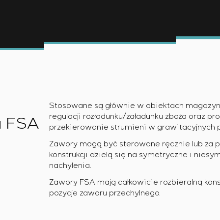
ejszą certyfikacją urządzeń rozdzielczych o szczególnych 
rowania
i gwarantowanego sterowania z późniejszym uruchomieni
Stosowane są głównie w obiektach magazynow
 strukturze kaskadowej i wielopoziomowej z parametrami
regulacji rozładunku/załadunku zboża oraz p
u FSA
przekierowanie strumieni w grawitacyjnych
Zawory mogą być sterowane ręcznie lub za 
konstrukcji dzielą się na symetryczne i niesy
nachylenia.
Zawory FSA mają całkowicie rozbieralną konst
pozycje zaworu przechylnego.