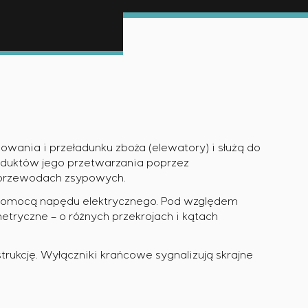
wymaganiach dotyczących niezawodności, jakości i
em na obiekcie
ania i przeładunku zboża (elewatory) i służą do
 konfiguracyjnymi statycznymi i adaptacyjnymi
roduktów jego przetwarzania poprzez
 przewodach zsypowych.
pomocą napędu elektrycznego. Pod względem
metryczne – o różnych przekrojach i kątach
rukcję. Wyłączniki krańcowe sygnalizują skrajne