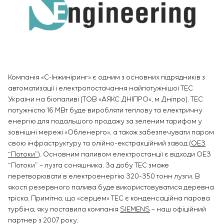
Інфраструктура
замовника
Вакансії
Хімічна промисловість
КОНТАКТИ
Сервісне обслуговування
Стажування
Цементна промисловість
Управління проєктами
Ветеранам
Аутсорсинг
Консалтингові послуги
Індивідуальна розробка та випробування
Компанія «С-Інжиніринг» є одним з основних підрядників з
щитового обладнання
автоматизації і електропостачання найпотужнішої ТЕС
Розробка математичних моделей об’єктів
України на біопаливі (ТОВ «АЯКС ДНІПРО», м Дніпро). ТЕС
управління
потужністю 16 МВт буде виробляти теплову та електричну
Розробка спеціальних алгоритмів
енергію для подальшого продажу за зеленим тарифом у
Розробка систем управління
зовнішні мережі «Обленерго», а також забезпечувати паром
Енергоаудит
свою інфраструктуру та олійно-екстракційний завод (
ОЕЗ
“Потоки”
). Основним паливом електростанції є відходи ОЕЗ
“Потоки” – лузга соняшника. За добу ТЕС зможе
перетворювати в електроенергію 320-350 тонн лузги. В
якості резервного палива буде використовуватися деревна
тріска. Примітно, що «серцем» ТЕС є конденсаційна парова
турбіна, яку поставила компанія
SIEMENS
– наш офіційний
партнер з 2007 року.