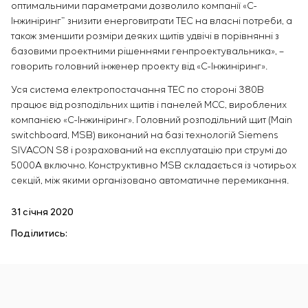
оптимальними параметрами дозволило компанії «С-
Інжиніринг” знизити енерговитрати ТЕС на власні потреби, а
також зменшити розміри деяких щитів удвічі в порівнянні з
базовими проектними рішеннями генпроектувальника», –
говорить головний інженер проекту від «С-Інжиніринг».
Уся система електропостачання ТЕС по стороні 380В
працює від розподільних щитів і панелей МСС, вироблених
компанією «С-Інжиніринг». Головний розподільний щит (Main
switchboard, MSB) виконаний на базі технологій Siemens
SIVACON S8 і розрахований на експлуатацію при струмі до
5000А включно. Конструктивно MSB складається із чотирьох
секцій, між якими організовано автоматичне перемикання.
31 січня 2020
Поділитись: