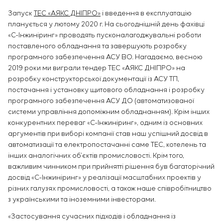
Запуск
ТЕС «АЯКС ДНІПРО»
і введення в експлуатацію
планується у лютому 2020 г. На сьогоднішній день фахівці
«С-Інжиніринг» проводять пусконалагоджувальні роботи
поставленого обладнання та завершують розробку
програмного забезпечення АСУ ВО. Нагадаємо, весною
2019 роки ми виграли тендер ТЕС «АЯКС ДНІПРО» на
розробку конструкторської документації із АСУ ТП,
постачання і установку щитового обладнання і розробку
програмного забезпечення АСУ ДО (автоматизованої
системи управління допоміжним обладнанням). Крім інших
конкурентних переваг «С-Інжиніринг», одним із основних
аргументів при виборі компанії став наш успішний досвід в
автоматизації та електропостачанні саме ТЕС, котелень та
інших аналогічних об’єктів промисловості. Крім того,
важливим чинником при прийнятті рішення був багаторічний
досвід «С-Інжиніринг» у реалізації масштабних проектів у
різних галузях промисловості, а також наше співробітництво
з українськими та іноземними інвесторами.
«Застосування сучасних підходів і обладнання із