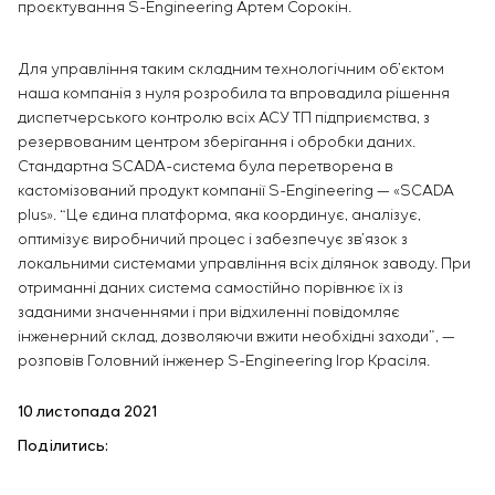
проєктування S-Engineering Артем Сорокін.
Для управління таким складним технологічним об’єктом
наша компанія з нуля розробила та впровадила рішення
диспетчерського контролю всіх АСУ ТП підприємства, з
резервованим центром зберігання і обробки даних.
Стандартна SCADA-система була перетворена в
кастомізований продукт компанії S-Engineering — «SCADA
plus». “Це єдина платформа, яка координує, аналізує,
оптимізує виробничий процес і забезпечує зв’язок з
локальними системами управління всіх ділянок заводу. При
отриманні даних система самостійно порівнює їх із
заданими значеннями і при відхиленні повідомляє
інженерний склад, дозволяючи вжити необхідні заходи”, —
розповів Головний інженер S-Engineering Ігор Краcіля.
10 листопада 2021
Поділитись: