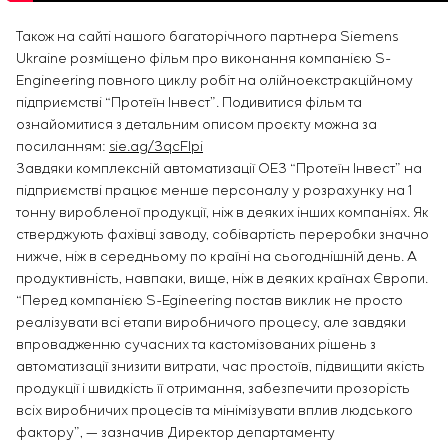
Також на сайті нашого багаторічного партнера Siemens
Ukraine розміщено фільм про виконання компанією S-
Engineering повного циклу робіт на олійноекстракційному
підприємстві “Протеїн Інвест”. Подивитися фільм та
ознайомитися з детальним описом проєкту можна за
посиланням:
sie.ag/3qcFIpi
Завдяки комплексній автоматизації ОЕЗ “Протеїн Інвест” на
підприємстві працює менше персоналу у розрахунку на 1
тонну виробленої продукції, ніж в деяких інших компаніях. Як
стверджують фахівці заводу, собівартість переробки значно
нижче, ніж в середньому по країні на сьогоднішній день. А
продуктивність, навпаки, вище, ніж в деяких країнах Європи.
“Перед компанією S-Egineering постав виклик не просто
реалізувати всі етапи виробничого процесу, але завдяки
впровадженню сучасних та кастомізованих рішень з
автоматизації знизити витрати, час простоїв, підвищити якість
продукції і швидкість її отримання, забезпечити прозорість
всіх виробничих процесів та мінімізувати вплив людського
фактору”, — зазначив Директор департаменту