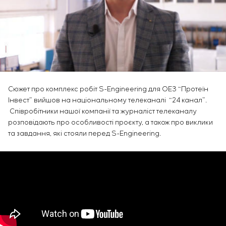
Інфраструктура
замовника
Вакансії
Хімічна промисловість
КОНТАКТИ
Сервісне обслуговування
Стажування
Цементна промисловість
Управління проєктами
Ветеранам
Аутсорсинг
Консалтингові послуги
Індивідуальна розробка та випробування
щитового обладнання
Сюжет про комплекс робіт S-Engineering для ОЕЗ “Протеїн
Розробка математичних моделей об’єктів
Інвест” вийшов на національному телеканалі “24 канал”.
управління
Співробітники нашої компанії та журналіст телеканалу
Розробка спеціальних алгоритмів
розповідають про особливості проєкту, а також про виклики
Розробка систем управління
та завдання, які стояли перед S-Engineering.
Енергоаудит