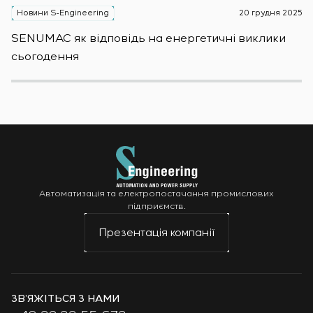
Новини S-Engineering
20 грудня 2025
Н
SENUMAC як відповідь на енергетичні виклики
Зас
сьогодення
н
Автоматизація та електропостачання промислових
підприємств.
Презентація компанії
ЗВ’ЯЖІТЬСЯ З НАМИ